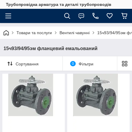
Трубопровідна арматура та деталі трубопроводів
Товари та послуги
Вентилі чавунні
15ч93/94/95эм ф
15ч93/94/95эм фланцевий емальований
Сортування
0
Фільтри