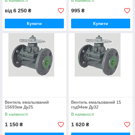
В наявності
В наявності
6 250
995
від
₴
₴
Купити
Купити
Вентиль емальований
Вентиль емальований 15
15693ем Ду25
год94ем Ду32
В наявності
В наявності
1 150
1 620
₴
₴