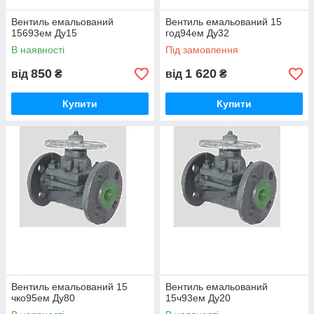
Вентиль емальований
Вентиль емальований 15
15693ем Ду15
год94ем Ду32
В наявності
Під замовлення
850
1 620
від
₴
від
₴
Купити
Купити
Вентиль емальований 15
Вентиль емальований
чко95ем Ду80
15ч93ем Ду20