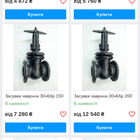
4 872
5 760
від
₴
від
₴
Купити
Купити
Засувка чавунна 30ч6бр 150
Засувка чавунна 30ч6бр 200
В наявності
В наявності
7 280
12 540
від
₴
від
₴
Купити
Купити