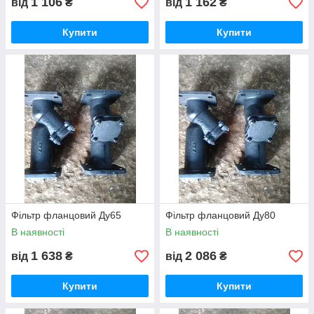
1 106
1 162
від
₴
від
₴
Купити
Купити
Фільтр фланцовий Ду65
Фільтр фланцовий Ду80
В наявності
В наявності
1 638
2 086
від
₴
від
₴
Купити
Купити