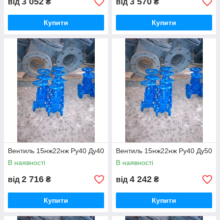
3 052
3 570
від
₴
від
₴
Купити
Купити
Вентиль 15нж22нж Ру40 Ду40
Вентиль 15нж22нж Ру40 Ду50
В наявності
В наявності
2 716
4 242
від
₴
від
₴
Купити
Купити