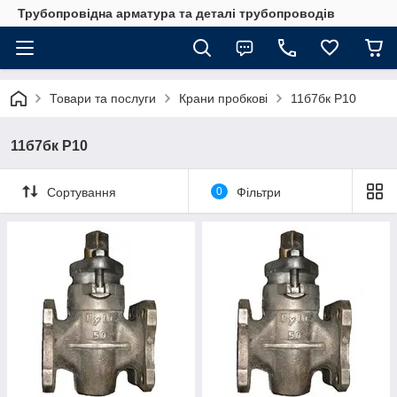
Трубопровідна арматура та деталі трубопроводів
Товари та послуги
Крани пробкові
11б7бк Р10
11б7бк Р10
Сортування
0
Фільтри