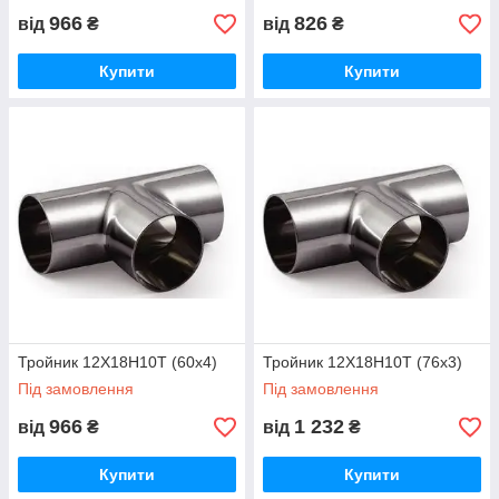
966
826
від
₴
від
₴
Купити
Купити
Тройник 12Х18Н10Т (60х4)
Тройник 12Х18Н10Т (76х3)
Під замовлення
Під замовлення
966
1 232
від
₴
від
₴
Купити
Купити