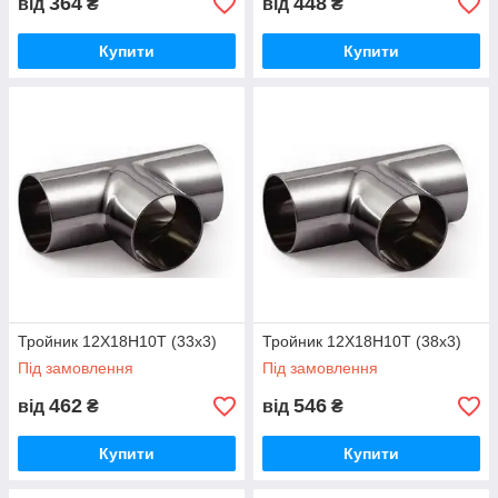
364
448
від
₴
від
₴
Купити
Купити
Тройник 12Х18Н10Т (33x3)
Тройник 12Х18Н10Т (38х3)
Під замовлення
Під замовлення
462
546
від
₴
від
₴
Купити
Купити