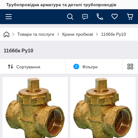
Трубопровідна арматура та деталі трубопроводів
Товари та послуги
Крани пробкові
11б6бк Ру10
11б6бк Ру10
Сортування
0
Фільтри