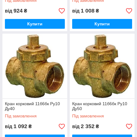
Під замовлення
Під замовлення
924
1 008
від
₴
від
₴
Купити
Купити
Кран корковий 11б6бк Ру10
Кран корковий 11б6бк Ру10
Ду40
Ду50
Під замовлення
Під замовлення
1 092
2 352
від
₴
від
₴