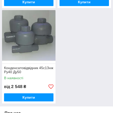
Купити
Купити
Конденсатовідвідник 45с13нж
Ру40 Ду50
В наявності
2 548
від
₴
Купити