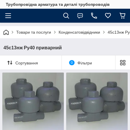
Трубопровідна арматура та деталі трубопроводів
Товари та послуги
Конденсатовідвідники
45с13нж Ру
45с13нж Ру40 приварний
Сортування
0
Фільтри