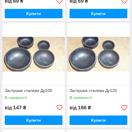
69
69
від
₴
від
₴
Купити
Купити
Заглушка сталева Ду100
Заглушка сталева Ду125
В наявності
В наявності
147
186
від
₴
від
₴
Купити
Купити