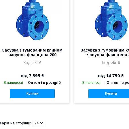
Засувка з гумованим клином
Засувка з гумованим 
чавунна фланцева 200
чавунна фланцева 
zkr-6
zkr-6
від 7 595 ₴
від 14 750 ₴
В наявності
Оптом і в роздріб
В наявності
Оптом і в р
Купити
Купити