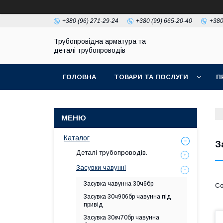
+380 (96) 271-29-24
+380 (99) 665-20-40
+380
Трубопровідна арматура та
деталі трубопроводів
ГОЛОВНА
ТОВАРИ ТА ПОСЛУГИ
П
Каталог
З
Деталі трубопроводів.
Засувки чавунні
Засувка чавунна 30ч6бр
Засувка 30ч906бр чавунна під
привід
Засувка 30кч70бр чавунна