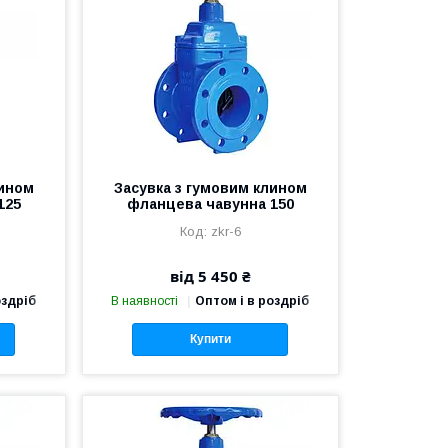
лином
Засувка з гумовим клином
125
фланцева чавунна 150
zkr-6
від 5 450 ₴
оздріб
В наявності
Оптом і в роздріб
Купити