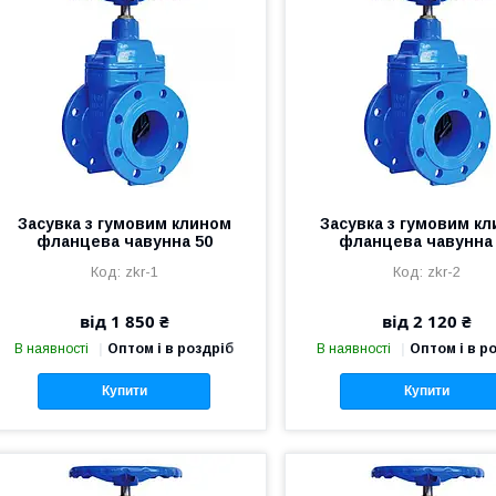
Засувка з гумовим клином
Засувка з гумовим к
фланцева чавунна 50
фланцева чавунна
zkr-1
zkr-2
від 1 850 ₴
від 2 120 ₴
В наявності
Оптом і в роздріб
В наявності
Оптом і в р
Купити
Купити