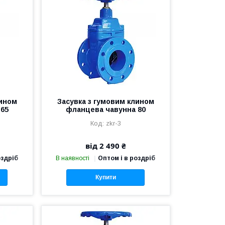
лином
Засувка з гумовим клином
 65
фланцева чавунна 80
zkr-3
від 2 490 ₴
оздріб
В наявності
Оптом і в роздріб
Купити