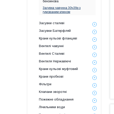
бензинова
Засувка чавунна 30ч39р з
гумованим клином
Засувки сталеві
Засувки Батерфляй
Крани кульові фланцеві
Вентилі чавунні
Вентилі Сталеві
Вентиля Нержавіючі
Крани кульові муфтовий
Крани пробкові
Фільтри
Клапани зворотні
Пожежне обладнання
Лічильники води