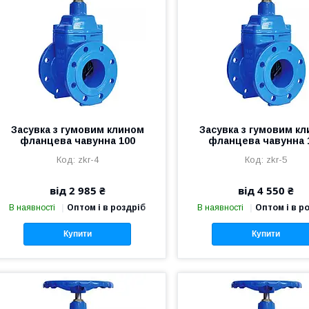
Засувка з гумовим клином
Засувка з гумовим к
фланцева чавунна 100
фланцева чавунна 
zkr-4
zkr-5
від 2 985 ₴
від 4 550 ₴
В наявності
Оптом і в роздріб
В наявності
Оптом і в р
Купити
Купити