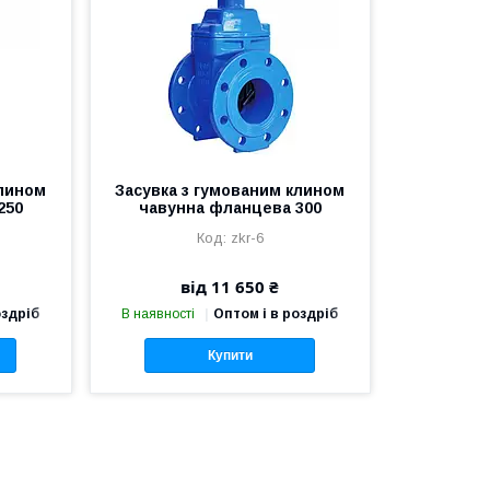
клином
Засувка з гумованим клином
250
чавунна фланцева 300
zkr-6
від 11 650 ₴
оздріб
В наявності
Оптом і в роздріб
Купити