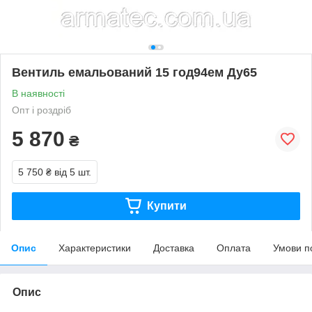
Вентиль емальований 15 год94ем Ду65
В наявності
Опт і роздріб
5 870
₴
5 750 ₴
від 5 шт.
Купити
Опис
Характеристики
Доставка
Оплата
Умови п
Опис