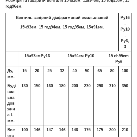
Розміри та габарити вентиля
15ч93ем, 15к94ем, 15 год95ем, 15
год96ем.
Вентиль запірний діафрагмовий емальований
Ру16
,
15ч93ем, 15 год94ем, 15 год95ем, 15ч91ем.
Ру10
,
Ру6,
3
15ч93емРу16
15ч94ем Ру10
15 ch95em
Ру6
Ду,
15
20
25
32
40
50
65
80
100
мм.
Буді
130
150
160
180
200
230
290
310
350
вел
ьна
дов
жин
а L
мм.
Вис
100
146
147
146
146
175
175
200
210
ота