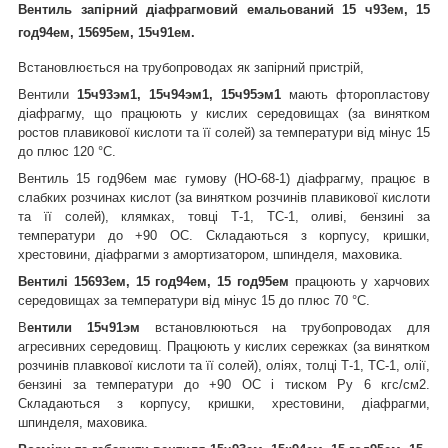
Вентиль запірний діафрагмовий емальований 15 ч93ем, 15
год94ем, 15695ем, 15ч91ем.
Встановлюється на трубопроводах як запірний пристрій,
Вентили
15ч93эм1, 15ч94эм1, 15ч95эм1
мають фторопластову
діафрагму, що працюють у кислих середовищах (за винятком
ростов плавикової кислоти та її солей) за температури від мінус 15
до плюс 120 °C.
Вентиль 15 год96ем має гумову (НО-68-1) діафрагму, працює в
слабких розчинах кислот (за винятком розчинів плавикової кислоти
та її солей), клямках, товці Т-1, ТС-1, оливі, бензині за
температури до +90 ОС. Складаються з корпусу, кришки,
хрестовини, діафрагми з амортизатором, шпинделя, маховика.
Вентилі 15693ем, 15 год94ем, 15 год95ем
працюють у харчових
середовищах за температури від мінус 15 до плюс 70 °C.
В
ентили 15ч91эм
встановлюються на трубопроводах для
агресивних середовищ. Працюють у кислих сережках (за винятком
розчинів плавкової кислоти та її солей), оліях, толці Т-1, ТС-1, олії,
бензині за температури до +90 ОС і тиском Ру 6 кгс/см2.
Складаються з корпусу, кришки, хрестовини, діафрагми,
шпинделя, маховика.