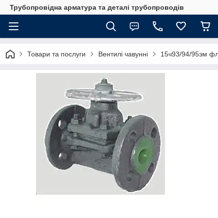
Трубопровідна арматура та деталі трубопроводів
Товари та послуги
Вентилі чавунні
15ч93/94/95эм ф