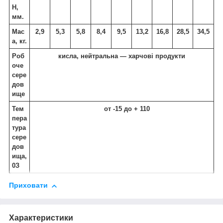
Н,
мм.
Мас
2,9
5,3
5,8
8,4
9,5
13,2
16,8
28,5
34,5
а, кг.
Роб
кисла, нейтральна — харчові продукти
оче
сере
дов
ище
Тем
от -15 до + 110
пера
тура
сере
дов
ища,
0
З
Приховати
Характеристики