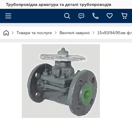
Трубопровідна арматура та деталі трубопроводів
Товари та послуги
Вентилі чавунні
15ч93/94/95эм ф