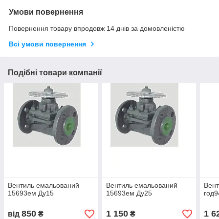
Умови повернення
Повернення товару впродовж 14 днів за домовленістю
Всі умови повернення
Подібні товари компанії
Вентиль емальований
Вентиль емальований
Вент
15693ем Ду15
15693ем Ду25
год9
850
1 150
1 6
від
₴
₴