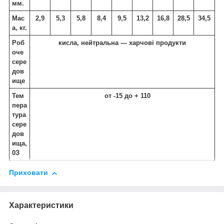
мм.
Мас
2,9
5,3
5,8
8,4
9,5
13,2
16,8
28,5
34,5
а, кг.
Роб
кисла, нейтральна — харчові продукти
оче
сере
дов
ище
Тем
от -15 до + 110
пера
тура
сере
дов
ища,
0
З
Приховати
Характеристики