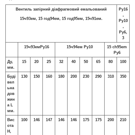
Вентиль запірний діафрагмовий емальований
Ру16
,
15ч93ем, 15 год94ем, 15 год95ем, 15ч91ем.
Ру10
,
Ру6,
3
15ч93емРу16
15ч94ем Ру10
15 ch95em
Ру6
Ду,
15
20
25
32
40
50
65
80
100
мм.
Буді
130
150
160
180
200
230
290
310
350
вел
ьна
дов
жин
а L
мм.
Вис
100
146
147
146
146
175
175
200
210
ота
Н,