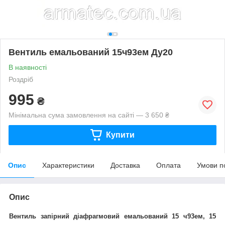
Вентиль емальований 15ч93ем Ду20
В наявності
Роздріб
995
₴
Мінімальна сума замовлення на сайті — 3 650 ₴
Купити
Опис
Характеристики
Доставка
Оплата
Умови п
Опис
Вентиль запірний діафрагмовий емальований 15 ч93ем, 15