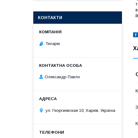
т
в
й
КОНТАКТИ
Техарм
Х
Олександр Павло
К
З
ул. Георгиевская 10, Харків, Україна
К