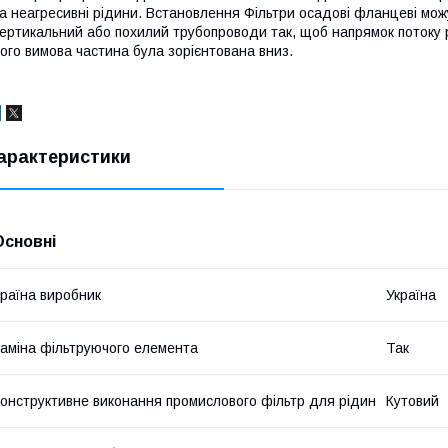
а неагресивні рідини. Встановлення Фільтри осадові фланцеві мо
ертикальний або похилий трубопроводи так, щоб напрямок потоку рі
ого вимова частина була зорієнтована вниз.
арактеристики
Основні
раїна виробник
Україна
аміна фільтруючого елемента
Так
онструктивне виконання промислового фільтр для рідин
Кутовий