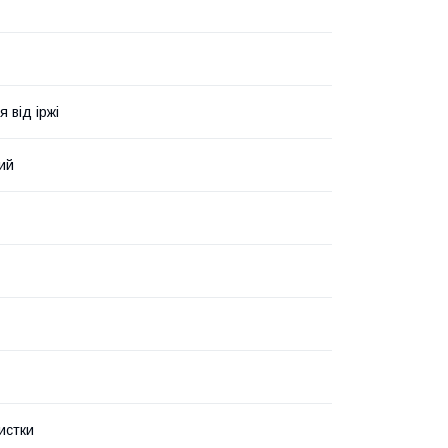
 від іржі
ий
истки