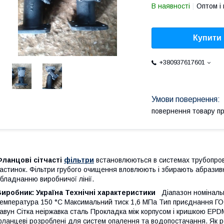
В наявності
Оптом і 
Купити
+380937617601
повернення товару п
ланцові сітчасті
фільтри
встановлюються в системах трубопров
астинок. Фільтри грубого очищення вловлюють і збирають абразив
бладнанню виробничої лінії.
иробник: Україна
Технічні характеристики
Діапазон номінальн
емпература 150 °C Максимальний тиск 1,6 МПа Тип приєднання 
авун Сітка неіржавка сталь Прокладка між корпусом і кришкою E
ланцеві розроблені для систем опалення та водопостачання. Як