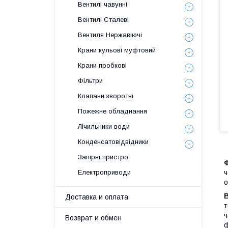
Вентилі чавунні
Вентилі Сталеві
Вентиля Нержавіючі
Крани кульові муфтовий
Крани пробкові
Фільтри
Клапани зворотні
Пожежне обладнання
Лічильники води
Конденсатовідвідники
Запірні пристрої
Ф
ч
Електроприводи
о
В
Доставка и оплата
т
ч
Возврат и обмен
ф