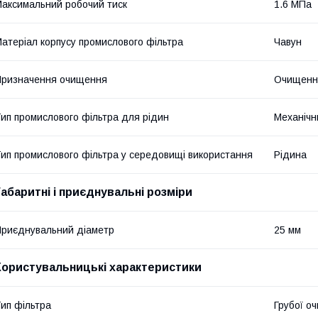
аксимальний робочий тиск
1.6 МПа
атеріал корпусу промислового фільтра
Чавун
ризначення очищення
Очищення
ип промислового фільтра для рідин
Механічн
ип промислового фільтра у середовищі використання
Рідина
Габаритні і приєднувальні розміри
риєднувальний діаметр
25 мм
Користувальницькі характеристики
ип фільтра
Грубої оч