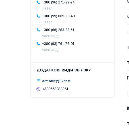
М
+380 (96) 271-29-24
Павел
+380 (99) 665-20-40
М
Павел
+380 (66) 283-23-61
П
Александр
+380 (93) 761-76-01
Т
Александр
Т
armatec@ukr.net
+380662832361
П
Т