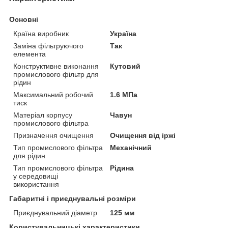
Основні
Країна виробник
Україна
Заміна фільтруючого
Так
елемента
Конструктивне виконання
Кутовий
промислового фільтр для
рідин
Максимальний робочий
1.6 МПа
тиск
Матеріал корпусу
Чавун
промислового фільтра
Призначення очищення
Очищення від іржі
Тип промислового фільтра
Механічний
для рідин
Тип промислового фільтра
Рідина
у середовищі
використання
Габаритні і приєднувальні розміри
Приєднувальний діаметр
125 мм
Користувальницькі характеристики