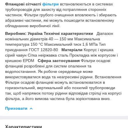
Фланцові сітчасті
фільтри
встановлюються в системах
трубопроводів для захисту від потрапляння сторонніх
частинок. Фільтри грубого очищення вловлюють і збирають
абразивні частинки, які можуть пошкодити встановленому
обладнанню виробничої лінії.
Виробник: Україна
Технічні характеристики
Діапазон
номінальних діаметрів 40 — 150 мм Максимальна
температура 150 °C Максимальний тиск 1,6 МПа Тип
приєднання ГОСТ 12820-80
Матеріали
Корпус і кришка
сірий чавун Сітка неіржавка сталь Прокладка між корпусом і
кришкою EPDM
Сфера застосування
Фільтри осадові
фланцеві розроблені для систем опалення та
водопостачання. Як робоче середовище може
використовуватися вода та неагресивні рідини. Встановлення
Фільтри осадові фланцеві можуть встановлюватися в
горизонтальний, вертикальний або похилий трубопроводи
так, щоб напрямок потоку рідини відповідав стрілці на корпусі
фільтра, а його вимова частина була зорієнтована вниз.
Приховати
Характеристики