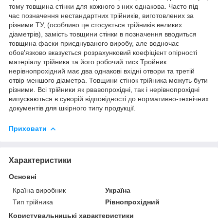
тому товщина стінки для кожного з них однакова. Часто під
час позначення нестандартних трійників, виготовлених за
різними ТУ, (особливо це стосується трійників великих
діаметрів), замість товщини стінки в позначення вводиться
товщина фаски приєднуваного виробу, але водночас
обов'язково вказується розрахунковий коефіцієнт опірності
матеріалу трійника та його робочий тиск.Тройник
нерівнопрохідний має два однакові вхідні отвори та третій
отвір меншого діаметра. Товщини стінок трійника можуть бути
різними. Всі трійники як рвавопрохідні, так і нерівнопрохідні
випускаються в суворій відповідності до нормативно-технічних
документів для шкірного типу продукції.
Приховати
Характеристики
Основні
Країна виробник
Україна
Тип трійника
Рівнопрохідний
Користувальницькі характеристики