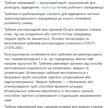
Трійник неіржавкий — металевий виріб, призначений для
розподілу, відведення,
переходу
потоку робочого середовища
Трійники в трубопроводах слугують для відведення частини
транспортувального середовища до іншого споживача
(елементу схеми).
Трійник рanопрохідний має однакові Dу всіх вихідних отворів,
отже, під час розділення або злиття потоку середовищ
переріз труби не змінюється. Основні типорозміри та
виготовлення трійників рanoпрохідних позначені в ГОСТі
17376-2001.
Конструктивною особливістю всіх трійників (як рівнопрохідних,
так і нерaвопрохідних) є те, що середовище змінює свій
напрям під кутом 90. Трійники рівномірні залежно від способу
виготовлення поділяються на штамповані, зварені та
штампосувні. Штамповані трійники виготовляються з
безшовної труби способом гарячого штампування або
гідроштампування. Зварені трійники — з безшовних або
електрозварних труб способом врізання штуцера.
Штамсувальні трійники виробляють із листового прокату
способом гарячого штампування з подальшим зварюванням
швів.
Трійник рівномірний має однакові розміри всіх вхідних отворів,