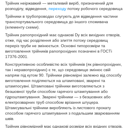
Трійник неіржавкий — металевий виріб, призначений для
розподілу, відведення,
переходу
потоку робочого середовища
Трійники в трубопроводах слугують для відведення частини
транспортувального середовища до іншого споживача
(елементу схеми).
Трійник рanопрохідний має однакові Dу всіх вихідних отворів,
отже, під час розділення або злиття потоку середовищ
переріз труби не змінюється. Основні типорозміри та
виготовлення трійників рanoпрохідних позначені в ГОСТі
17376-2001.
Конструктивною особливістю всіх трійників (як рівнопрохідних,
так і нерaвопрохідних) є те, що середовище змінює свій
напрям під кутом 90. Трійники рівномірні залежно від способу
виготовлення поділяються на штамповані, зварені та
штампосувні. Штамповані трійники виготовляються з
безшовної труби способом гарячого штампування або
гідроштампування. Зварені трійники — з безшовних або
електрозварних труб способом врізання штуцера.
Штамсувальні трійники виробляють із листового прокату
способом гарячого штампування з подальшим зварюванням
швів.
Трійник рівномірний має однакові розміри всіх вхідних отворів,