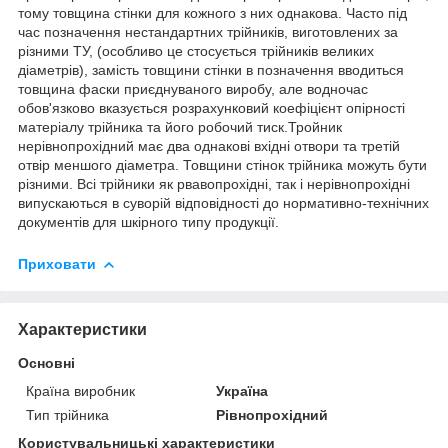
тому товщина стінки для кожного з них однакова. Часто під
час позначення нестандартних трійників, виготовлених за
різними ТУ, (особливо це стосується трійників великих
діаметрів), замість товщини стінки в позначення вводиться
товщина фаски приєднуваного виробу, але водночас
обов'язково вказується розрахунковий коефіцієнт опірності
матеріалу трійника та його робочий тиск.Тройник
нерівнопрохідний має два однакові вхідні отвори та третій
отвір меншого діаметра. Товщини стінок трійника можуть бути
різними. Всі трійники як рвавопрохідні, так і нерівнопрохідні
випускаються в суворій відповідності до нормативно-технічних
документів для шкірного типу продукції.
Приховати
Характеристики
Основні
Країна виробник
Україна
Тип трійника
Рівнопрохідний
Користувальницькі характеристики