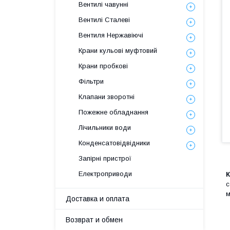
Вентилі чавунні
Вентилі Сталеві
Вентиля Нержавіючі
Крани кульові муфтовий
Крани пробкові
Фільтри
Клапани зворотні
Пожежне обладнання
Лічильники води
Конденсатовідвідники
Запірні пристрої
Електроприводи
К
с
м
Доставка и оплата
Возврат и обмен