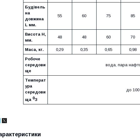
Будівель
на
55
60
75
85
довжина
L мм.
Висота Н,
48
48
60
70
мм.
Маса, кг.
0,29
0,35
0,65
0,98
Робоче
середови
вода, пара нафт
ще
Температ
ура
до 100
середови
0
ща
З
арактеристики