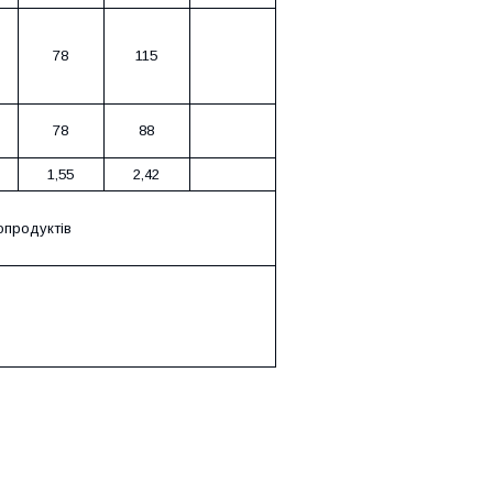
78
115
78
88
1,55
2,42
опродуктів