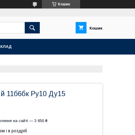
Кошик
Кошик
СКЛАД
й 11б6бк Ру10 Ду15
лення на сайті — 3 650 ₴
ом і в роздріб