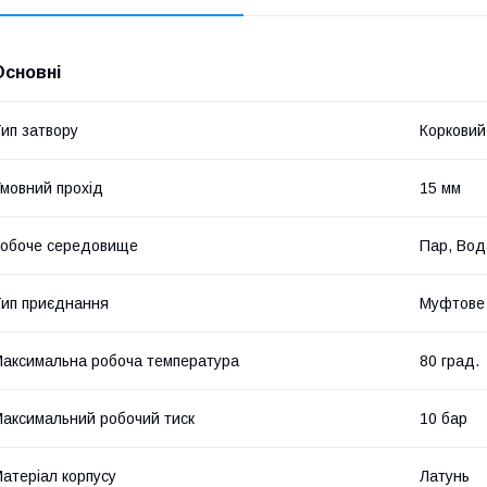
Основні
ип затвору
Корковий
мовний прохід
15 мм
обоче середовище
Пар, Вод
ип приєднання
Муфтове
аксимальна робоча температура
80 град.
аксимальний робочий тиск
10 бар
атеріал корпусу
Латунь