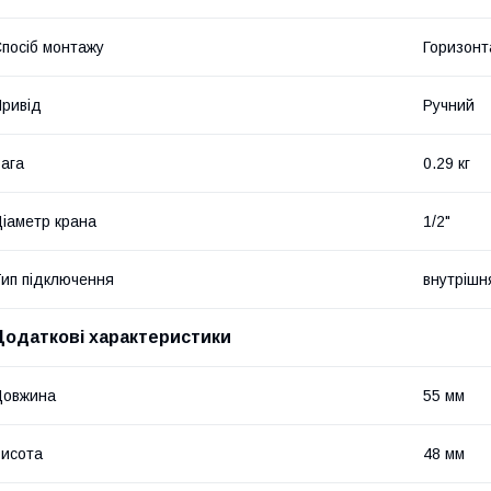
посіб монтажу
Горизонт
ривід
Ручний
ага
0.29 кг
іаметр крана
1/2"
ип підключення
внутрішн
Додаткові характеристики
Довжина
55 мм
исота
48 мм