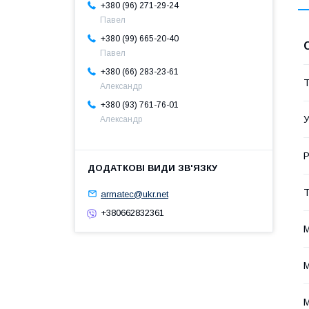
+380 (96) 271-29-24
Павел
+380 (99) 665-20-40
Павел
+380 (66) 283-23-61
Т
Александр
+380 (93) 761-76-01
У
Александр
Р
Т
armatec@ukr.net
+380662832361
М
М
М