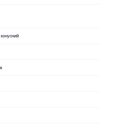
 конусний
а