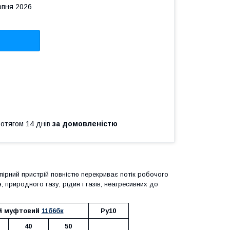
рпня 2026
ротягом 14 днів
за домовленістю
ірний пристрій повністю перекриває потік робочого
риродного газу, рідин і газів, неагресивних до
ий муфтовий
11б6бк
Ру10
40
50