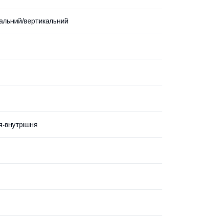
альний/вертикальний
я-внутрішня