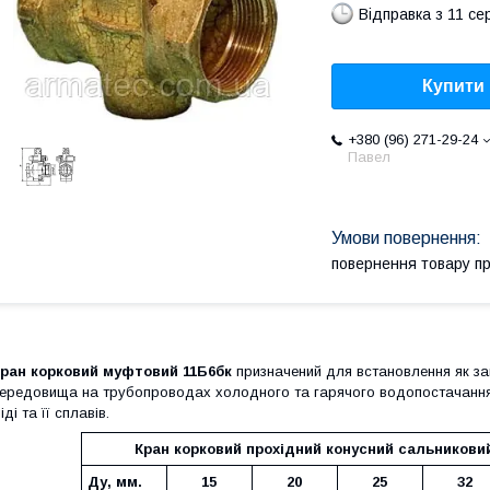
Відправка з 11 се
Купити
+380 (96) 271-29-24
Павел
повернення товару п
ран корковий муфтовий 11Б6бк
призначений для встановлення як зап
ередовища на трубопроводах холодного та гарячого водопостачання, п
іді та її сплавів.
Кран корковий прохідний конусний сальников
Ду, мм.
15
20
25
32