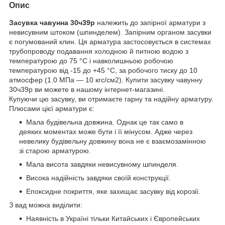
Опис
Засувка чавунна 30ч39р
належить до запірної арматури з
невисувним штоком (шпинделем). Запірним органом засувки
є погумований клин. Ця арматура застосовується в системах
трубопроводу подавання холодною й питною водою з
температурою до 75 °C і навколишньою робочою
температурою від -15 до +45 °C, за робочого тиску до 10
атмосфер (1.0 МПа — 10 кгс/см
2
). Купити засувку чавунну
30ч39р ви можете в нашому інтернет-магазині.
Купуючи цю засувку, ви отримаєте гарну та надійну арматуру.
Плюсами цієї арматури є:
Мала будівельна довжина. Однак це так само в
деяких моментах може бути і її мінусом. Адже через
невелику будівельну довжину вона не є взаємозамінною
зі старою арматурою.
Мала висота завдяки невисувному шпинделя.
Висока надійність завдяки своїй конструкції.
Епоксидне покриття, яке захищає засувку від корозії.
З вад можна виділити:
Наявність в Україні тільки Китайських і Європейських