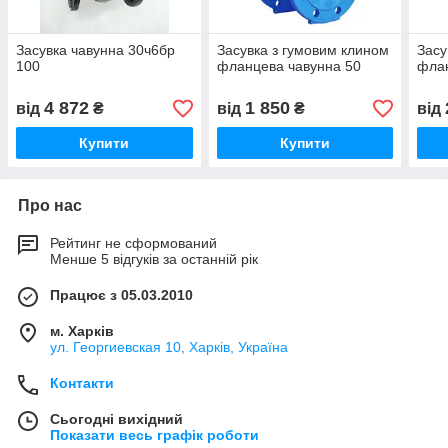
Засувка чавунна 30ч6бр
Засувка з гумовим клином
Засу
100
фланцева чавунна 50
флан
4 872
1 850
від
₴
від
₴
від
Купити
Купити
Про нас
Рейтинг не сформований
Менше 5 відгуків за останній рік
Працює з 05.03.2010
м. Харків
ул. Георгиевская 10, Харків, Україна
Контакти
Сьогодні вихідний
Показати весь графік роботи