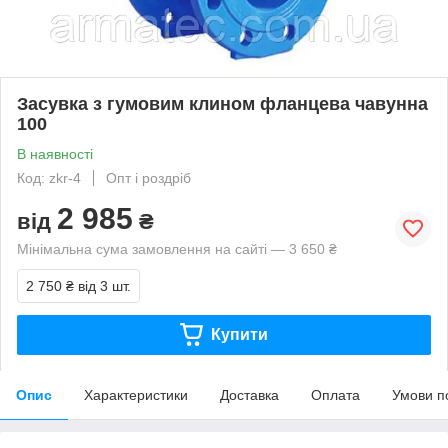
Засувка з гумовим клином фланцева чавунна
100
В наявності
Код: zkr-4
Опт і роздріб
2 985
від
₴
Мінімальна сума замовлення на сайті — 3 650 ₴
2 750 ₴
від 3 шт.
Купити
Опис
Характеристики
Доставка
Оплата
Умови п