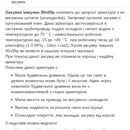
засувок.
Засувка чавунна 30ч39р
належить до запірної арматури з не
висувним штоком (шпинделем). Запірним органом засувки є
прогумований клин. Дана арматура застосовується в
системах трубопроводу подачі холодної і питної водою з
температурою до 75 ° С і навколишнього робочою
температурою від -15 до +45 ° С, при робочому тиску до 10
атмосфер (1.0 МПа - 10кгс / см2) .Купив засувку чавунну
30ч39р ви можете в нашому інтернет магазині.
При покупці даної засувці ви отримаєте хорошу і надійну
арматуру.
Плюсами даної арматури є:
Мала будівельна довжина. Однак це так само в
деяких моментах може бути і її мінусом. Адже через
невеликої будівельної довжини вона не є
взаимозаменяемой з старої арматурою.
Мала висота за приводу не висувного шпинделя.
Висока надійність за рахунок своєї конструкції.
Епоксидне покриття, яке захищає засувку від корозії.
З недоліків можна виділити: