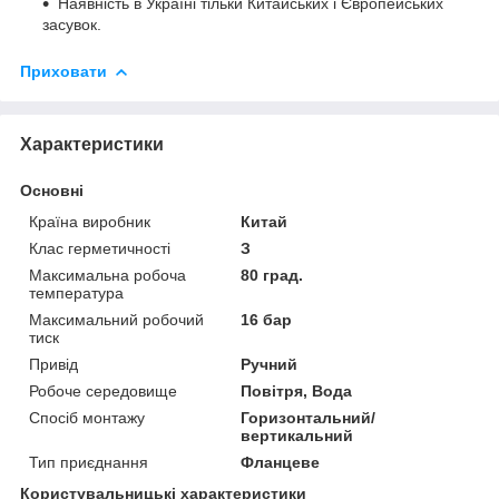
Наявність в Україні тільки Китайських і Європейських
засувок.
Приховати
Характеристики
Основні
Країна виробник
Китай
Клас герметичності
З
Максимальна робоча
80 град.
температура
Максимальний робочий
16 бар
тиск
Привід
Ручний
Робоче середовище
Повітря, Вода
Спосіб монтажу
Горизонтальний/
вертикальний
Тип приєднання
Фланцеве
Користувальницькі характеристики