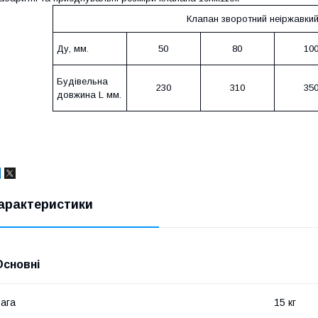
Клапан зворотний неіржавкий
Ду, мм.
50
80
10
Будівельна
230
310
35
довжина L мм.
арактеристики
Основні
ага
15 кг