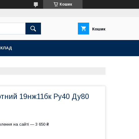
Кошик
Кошик
СКЛАД
отний 19нж11бк Ру40 Ду80
лення на сайті — 3 650 ₴