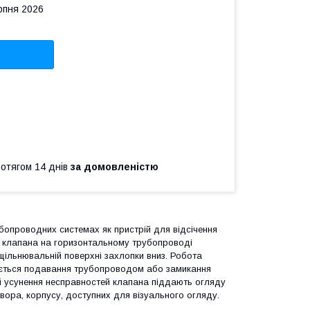
рпня 2026
ротягом 14 днів
за домовленістю
бопроводних системах як пристрій для відсічення
 клапана на горизонтальному трубопроводі
ільнювальній поверхні захлопки вниз.
Робота
ечується подавання трубопроводом або замикання
й усунення несправностей клапана піддають огляду
вора, корпусу, доступних для візуального огляду.