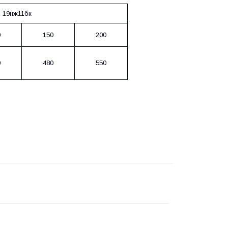
 19нж11
бк
0
150
200
0
480
550