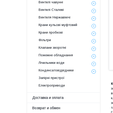
Вентилі чавунні
Вентилі Сталеві
Вентиля Нержавіючі
Крани кульові муфтовий
Крани пробкові
Фільтри
Клапани зворотні
Пожежне обладнання
Лічильники води
Конденсатовідвідники
Запірні пристрої
К
Електроприводи
з
в
Доставка и оплата
к
з
т
Возврат и обмен
Г