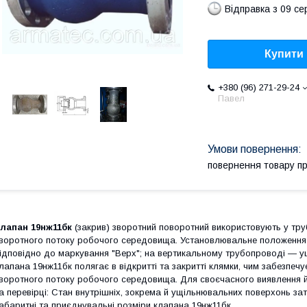
Відправка з 09 се
Купити
+380 (96) 271-29-24
Павел
повернення товару п
лапан 19нж11бк
(закрив) зворотний поворотний використовують у тру
воротного потоку робочого середовища.
Установлювальне положення
ідповідно до маркування "Верх"; на вертикальному трубопроводі — ущ
лапана 19нж11бк полягає в відкритті та закритті клямки, чим забезп
воротного потоку робочого середовища. Для своєчасного виявлення 
а перевірці: Стан внутрішніх, зокрема й ущільнювальних поверхонь зат
абаритні та приєднувальні розміри клапана 19нж11бк