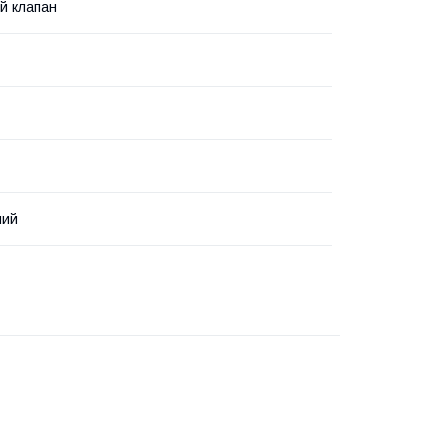
й клапан
ний