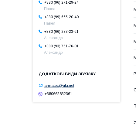
+380 (96) 271-29-24
Павел
М
+380 (99) 665-20-40
Павел
М
+380 (66) 283-23-61
Александр
М
+380 (93) 761-76-01
Александр
М
Р
armatec@ukr.net
С
+380662832361
Т
У