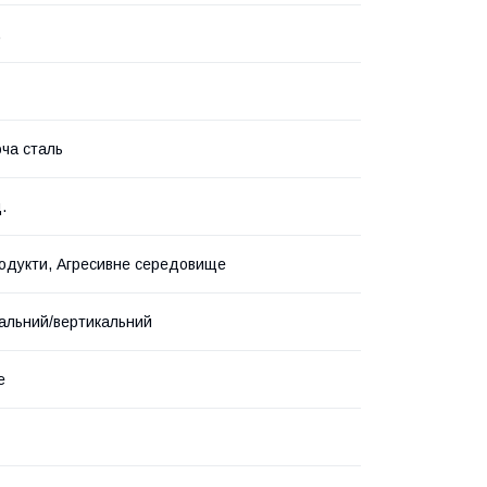
.
ча сталь
.
дукти, Агресивне середовище
альний/вертикальний
е