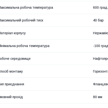
аксимальна робоча температура
600 град
аксимальний робочий тиск
40 бар
атеріал корпусу
Нержавію
інімальна робоча температура
-100 град
обоче середовище
Нафтопро
посіб монтажу
Горизонт
ип приєднання
Фланцев
мовний прохід
80 мм