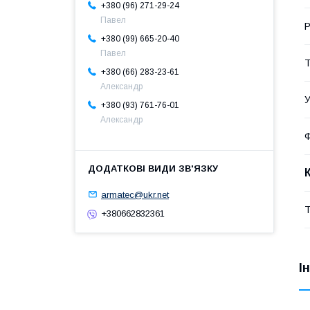
+380 (96) 271-29-24
Павел
Р
+380 (99) 665-20-40
Павел
Т
+380 (66) 283-23-61
Александр
У
+380 (93) 761-76-01
Александр
Ф
armatec@ukr.net
Т
+380662832361
І