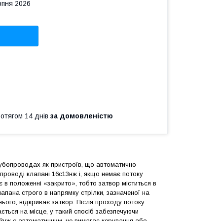
рпня 2026
ротягом 14 днів
за домовленістю
убопроводах як пристроїв, що автоматично
роводі клапані 16с13нж і, якщо немає потоку
 в положенні «закрито», тобто затвор міститься в
пана строго в напрямку стрілки, зазначеної на
нього, відкриває затвор. Після проходу потоку
ться на місце, у такий спосіб забезпечуючи
13нж є автоматичним, не вимагає керування або