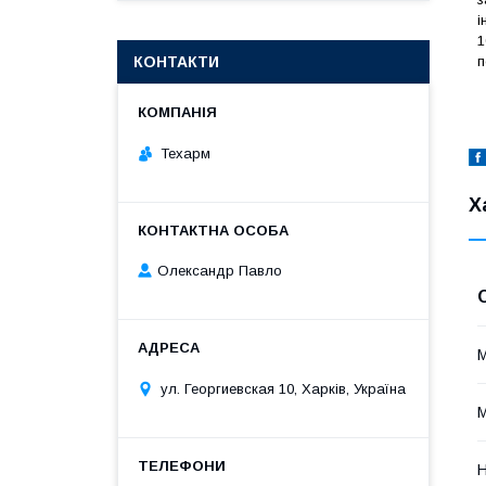
і
1
п
КОНТАКТИ
Техарм
Х
Олександр Павло
М
ул. Георгиевская 10, Харків, Україна
М
Н