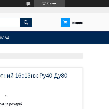
Кошик
Кошик
СКЛАД
отний 16с13нж Ру40 Ду80
ом і в роздріб