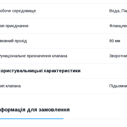
обоче середовище
Вода, Па
ип приєднання
Фланцев
мовний прохід
80 мм
ункціональне призначення клапана
Зворотни
Користувальницькі характеристики
ип клапана
Підьомн
нформація для замовлення