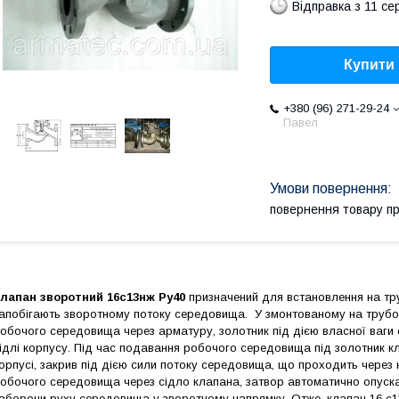
Відправка з 11 се
Купити
+380 (96) 271-29-24
Павел
повернення товару п
лапан зворотний 16с13нж Ру40
призначений для встановлення на тр
апобігають зворотному потоку середовища.
У змонтованому на трубоп
обочого середовища через арматуру, золотник під дією власної ваги є
ідлі корпусу.
Під час подавання робочого середовища під золотник кла
орпусі, закрив під дією сили потоку середовища, що проходить через 
обочого середовища через сідло клапана, затвор автоматично опускає
аборони руху середовища у зворотному напрямку.
Отже, клапан 16 с