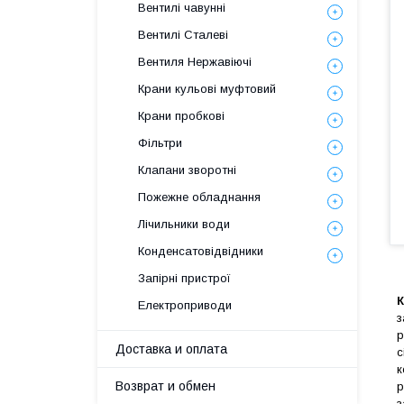
Вентилі чавунні
Вентилі Сталеві
Вентиля Нержавіючі
Крани кульові муфтовий
Крани пробкові
Фільтри
Клапани зворотні
Пожежне обладнання
Лічильники води
Конденсатовідвідники
Запірні пристрої
К
Електроприводи
з
р
Доставка и оплата
с
к
Возврат и обмен
р
з