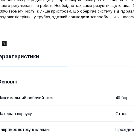
ншого регулювання в роботі.
Необхідно так само розуміти, що клапан 
00% герметичність, є лише пристроєм, що оберігає систему від гідравлі
оздовжніх тріщин у трубах, здатний пошкодити теплообмінники, насос
арактеристики
Основні
аксимальний робочий тиск
40 бар
атеріал корпусу
Сталь
апрямок потоку в клапані
Прохідне