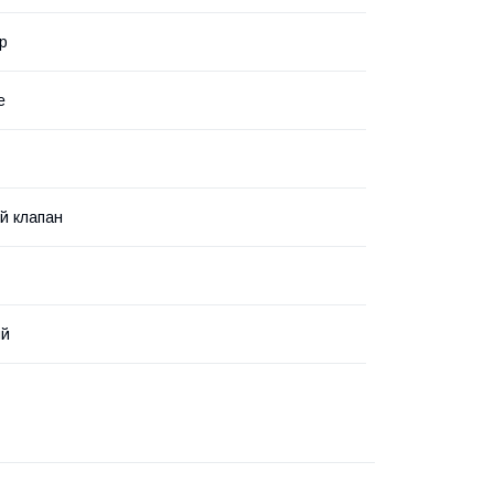
р
е
й клапан
ий