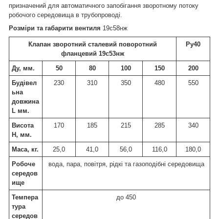
призначений для автоматичного запобігання зворотному потоку
робочого середовища в трубопроводі.
Розміри та габарити вентиля
19с58нж
Клапан зворотний сталевий поворотний
Ру40
фланцевий 19с53нж
Ду, мм.
50
80
100
150
200
Будівел
230
310
350
480
550
ьна
довжина
L мм.
Висота
170
185
215
285
340
Н, мм.
Маса, кг.
25,0
41,0
56,0
116,0
180,0
Робоче
вода, пара, повітря, рідкі та газоподібні середовища
середов
ище
Темпера
до 450
тура
середов