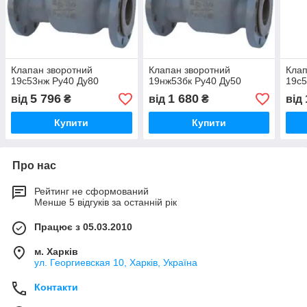
Клапан зворотний
Клапан зворотний
Клап
19с53нж Ру40 Ду80
19нж53бк Ру40 Ду50
19с5
5 796
1 680
від
₴
від
₴
від
Купити
Купити
Про нас
Рейтинг не сформований
Менше 5 відгуків за останній рік
Працює з 05.03.2010
м. Харків
ул. Георгиевская 10, Харків, Україна
Контакти