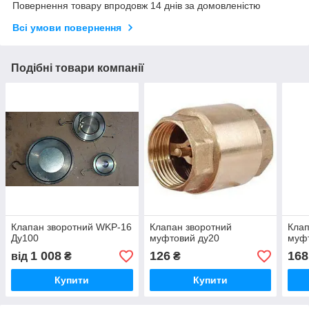
Повернення товару впродовж 14 днів за домовленістю
Всі умови повернення
Подібні товари компанії
Клапан зворотний WKP-16
Клапан зворотний
Клап
Ду100
муфтовий ду20
муф
1 008
126
168
від
₴
₴
Купити
Купити