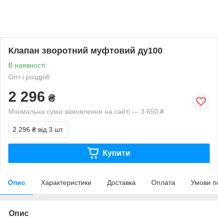
Клапан зворотний муфтовий ду100
В наявності
Опт і роздріб
2 296
₴
Мінімальна сума замовлення на сайті — 3 650 ₴
2 296 ₴
від 3 шт.
Купити
Опис
Характеристики
Доставка
Оплата
Умови п
Опис