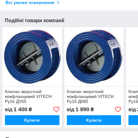
Всі умови повернення
Подібні товари компанії
Клапан зворотний
Клапан зворотний
Клап
міжфланцевий VITECH
міжфланцевий VITECH
між
Ру16 ДУ65
Ру16 ДК80
Ру1
1 400
1 890
від
₴
від
₴
від
Купити
Купити