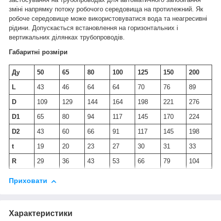
зміні напрямку потоку робочого середовища на протилежний. Як
робоче середовище може використовуватися вода та неагресивні
рідини. Допускається встановлення на горизонтальних і
вертикальних ділянках трубопроводів.
Габаритні розміри
Ду
50
65
80
100
125
150
200
L
43
46
64
64
70
76
89
D
109
129
144
164
198
221
276
D1
65
80
94
117
145
170
224
D2
43
60
66
91
117
145
198
t
19
20
23
27
30
31
33
R
29
36
43
53
66
79
104
Приховати
Характеристики