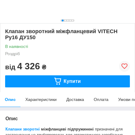
Клапан зворотний міжфланцевий VITECH
Ру16 ДУ150
В наявності
Роздріб
4 326
від
₴
Купити
Опис
Характеристики
Доставка
Оплата
Умови п
Опис
Клапани зворотні
міжфланцеві підпружинені
призначені для
застосування на трубопроводах для автоматичного запобігання