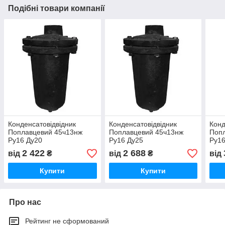
Подібні товари компанії
Конденсатовідвідник
Конденсатовідвідник
Конд
Поплавцевий 45ч13нж
Поплавцевий 45ч13нж
Поп
Ру16 Ду20
Ру16 Ду25
Ру16
2 422
2 688
від
₴
від
₴
від
Купити
Купити
Про нас
Рейтинг не сформований