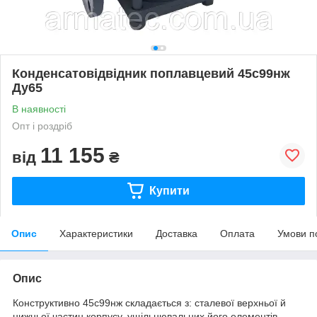
Конденсатовідвідник поплавцевий 45с99нж
Ду65
В наявності
Опт і роздріб
11 155
від
₴
Купити
Опис
Характеристики
Доставка
Оплата
Умови п
Опис
Конструктивно 45с99нж складається з: сталевої верхньої й
нижньої частин корпусу, ущільнювальних його елементів,