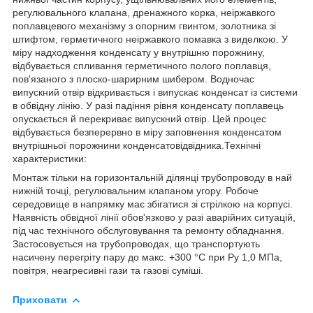
регулювального клапана, дренажного корка, неіржавкого
поплавцевого механізму з опорним гвинтом, золотника зі
штифтом, герметичного неіржавкого помавка з виделкою. У
міру надходження конденсату у внутрішню порожнину,
відбувається спливання герметичного полого поплавця,
пов'язаного з плоско-шарирним шибером. Водночас
випускний отвір відкривається і випускає конденсат із системи
в обвідну лінію. У разі падіння рівня конденсату поплавець
опускається й перекриває випускний отвір. Цей процес
відбувається безперервно в міру заповнення конденсатом
внутрішньої порожнини конденсатовідвідника.Технічні
характеристики:
Монтаж тільки на горизонтальній ділянці трубопроводу в най
нижній точці, регулювальним клапаном угору. Робоче
середовище в напрямку має збігатися зі стрілкою на корпусі.
Наявність обвідної лінії обов'язково у разі аварійних ситуацій,
під час технічного обслуговування та ремонту обладнання.
Застосовується на трубопроводах, що транспортують
насичену перегріту пару до макс. +300 °C при Ру 1,0 МПа,
повітря, неагресивні гази та газові суміші.
Приховати