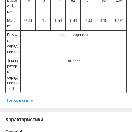
Висот
70
73
77
81
84
95
100
а Н,
мм.
Маса,
0,83
1,1,5
1,54
1,94
3,00
4,15
6,02
кг.
Робоч
пара, конденсат
е
серед
овище
Темпе
до 300
ратур
а
серед
овища
,
0
З
Приховати
Характеристики
Основні