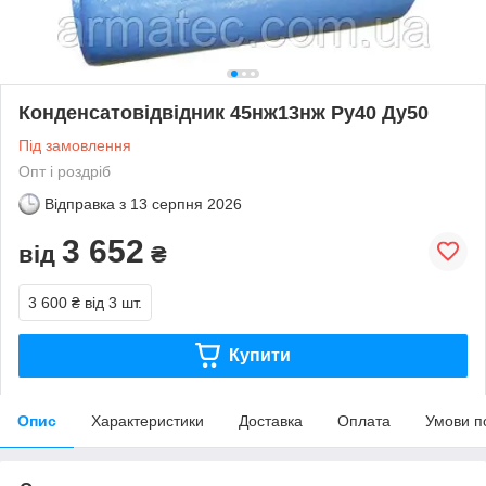
Конденсатовідвідник 45нж13нж Ру40 Ду50
Під замовлення
Опт і роздріб
Відправка з
13 серпня 2026
3 652
від
₴
3 600 ₴
від 3 шт.
Купити
Опис
Характеристики
Доставка
Оплата
Умови п