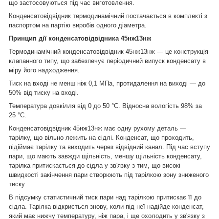
що застосовуються під час виготовлення.
Конденсатовідвідник термодинамічний постачається в комплекті з
паспортом на партію виробів одного діаметра.
Принцип дії конденсатовідвідника 45нж13нж
Термодинамічний конденсатовідвідник 45нж13нж — це конструкція
клапанного типу, що забезпечує періодичний випуск конденсату в
міру його надходження.
Тиск на вході не менш ніж 0,1 МПа, протидалення на виході — до
50% від тиску на вході.
Температура довкілля від 0 до 50 °C. Відносна вологість 98% за
25 °C.
Конденсатовідвідник 45нж13нж має одну рухому деталь —
тарілку, що вільно лежить на сідлі. Конденсат, що проходить,
підіймає тарілку та виходить через відвідний канал. Під час вступу
пари, що мають завжди щільність, меншу щільність конденсату,
тарілка притискається до сідла у зв'язку з тим, що високі
швидкості закінчення пари створюють під тарілкою зону зниженого
тиску.
В підсумку статистичний тиск пари над тарілкою притискає її до
сідла. Тарілка відкриється знову, коли під неї надійде конденсат,
який має нижчу температуру, ніж пара, і ще охолодить у зв'язку з