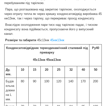
перебуванням під тарілкою.
Пара, що розташована над закритою тарілкою, охолоджується
через втрату тепла як через кришку конденсатовідвід виробника 45
нж13нж, так і через тарілку, що перекриває прохід конденсату.
Внаслідок охолодження пари тиск над тарілкою падає, і тиском
конденсату вона підіймається, пропускаючи його у випускний
канал.
Розміри та габарити
45с13нж
45нж13нж
Конденсатовідвідник термодинамічний сталевий під
Ру40
приварку
45с13нж 45нж13нж
Ду,
10
15
20
25
32
40
50
мм.
Будів
80
90
100
120
140
170
200
ельна
довжи
на L
мм.