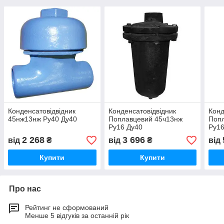
Конденсатовідвідник
Конденсатовідвідник
Конд
45нж13нж Ру40 Ду40
Поплавцевий 45ч13нж
Поп
Ру16 Ду40
Ру16
2 268
3 696
від
₴
від
₴
від
Купити
Купити
Про нас
Рейтинг не сформований
Менше 5 відгуків за останній рік