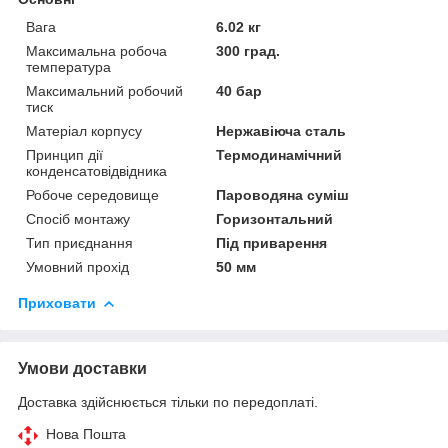
Вага
6.02 кг
Максимальна робоча
300 град.
температура
Максимальний робочий
40 бар
тиск
Матеріал корпусу
Нержавіюча сталь
Принцип дії
Термодинамічний
конденсатовідвідника
Робоче середовище
Пароводяна суміш
Спосіб монтажу
Горизонтальний
Тип приєднання
Під приварення
Умовний прохід
50 мм
Приховати
Умови доставки
Доставка здійснюється тільки по передоплаті.
Нова Пошта