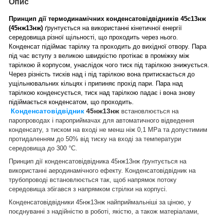
Опис
Принцип дії термодинамічних конденсатовідвідників 45с13нж
(45нж13нж)
ґрунтується на використанні кінетичної енергії
середовища різної щільності, що проходить через нього.
Конденсат підіймає тарілку та проходить до вихідної отвору. Пара
під час вступу з великою швидкістю протікає в проміжку між
тарілкою й корпусом, унаслідок чого тиск під тарілкою знижується.
Через різність тисків над і під тарілкою вона притискається до
ущільнювальних кільцях і припиняє прохід пари. Пара над
тарілкою конденсується, тиск над тарілкою падає і вона знову
підіймається конденсатом, що проходить.
Конденсатовідвідник
45нж13нж
встановлюється на
паропроводах і пароприймачах для автоматичного відведення
конденсату, з тиском на вході не менш ніж 0,1 МРа та допустимим
протидаленням до 50% від тиску на вході за температури
середовища до 300 °C.
Принцип дії конденсатовідвідника 45нж13нж ґрунтується на
використанні аеродинамічного ефекту. Конденсатовідвідник на
трубопроводі встановлюється так, щоб напрямок потоку
середовища збігався з напрямком стрілки на корпусі.
Конденсатовідвідники 45нж13нж найприймальніші за ціною, у
поєднуванні з надійністю в роботі, якістю, а також матеріалами,