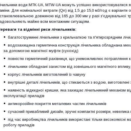
ічильники води MTK-UA, MTW-UA можуть успішно використовуватися як 
аміни. Для номінальної витрати (Qn) від 1,5 до 15,0 м3/год є варіанти о
становлювальною довжиною від 165 до 300 мм у разі з'єднувальної труб
адовольняють майже всім монтажним ситуаціям.
ереваги та відмінні риси лічильників:
багатоструминні лічильники з крильчаткою та п'ятирозрядним ліч
водозахищена герметична конструкція лічильника обладнана мех
за допомогою магнітної муфти (сухохід)
повністю герметичний рахівниця, що унеможливлює потрапляння к
лічильники обладнані захистом від зовнішнього магнітного впливу
корпус лічильників виготовлений із чавуну
внутрішні деталі лічильників, що стикаються з водою, виготовлені 
наявність відкидної кришки, яка захищає лічильникний механізм в
експлуатації приладів
антикорозійне покриття металевих частин лічильників
сучасний привабливий дизайн, зручні компактні розміри, невелика 
під час виробництва лічильників використані тільки високоякісні 
роботу приладів