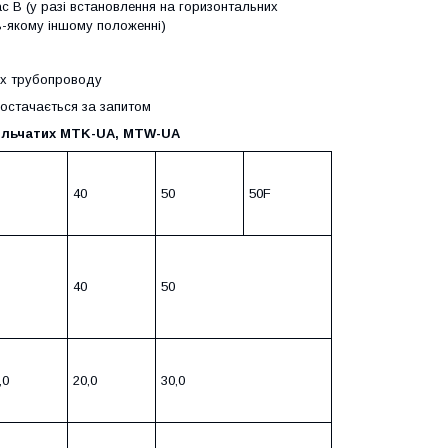
с В (у разі встановлення на горизонтальних
ь-якому іншому положенні)
ках трубопроводу
постачається за запитом
рильчатих MTK-UA, MTW-UA
40
50
50F
40
50
,0
20,0
30,0