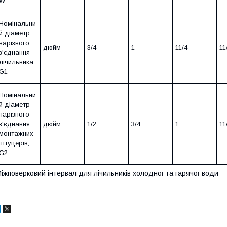
W
Номінальни
й діаметр
нарізного
дюйм
3/4
1
11/4
11
з'єднання
лічильника,
G1
Номінальни
й діаметр
нарізного
з'єднання
дюйм
1/2
3/4
1
11
монтажних
штуцерів,
G2
іжповерковий інтервал для лічильників холодної та гарячої води —