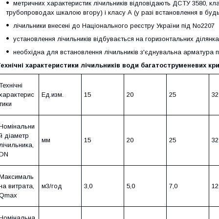
метричних характеристик лічильників відповідають ДСТУ 3580, кла
трубопроводах шкалою вгору) і класу А (у разі встановлення в буд
лічильники внесені до Національного реєстру України під No2207
установлення лічильників відбувається на горизонтальних ділян
необхідна для встановлення лічильників з'єднувальна арматура 
ехнічні характеристики лічильників води багатоструменевих к
Технічні
характерис
Ед.изм.
15
20
25
32
тики
Номінальни
й діаметр
мм
15
20
25
32
лічильника,
DN
Максималь
на витрата,
м3/год
3,0
5,0
7,0
12
Qmax
Номінальна