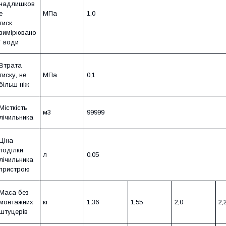
надлишков
е
МПа
1,0
тиск
вимірювано
ї води
Втрата
тиску, не
МПа
0,1
більш ніж
Місткість
м3
99999
лічильника
Ціна
поділки
л
0,05
лічильника
пристрою
Маса без
монтажних
кг
1,36
1,55
2,0
2,
штуцерів