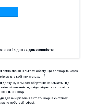
ротягом 14 днів
за домовленістю
ля вимірювання кількості обсягу, що проходить через
3
имірюють у кубічних метрах —
підрахунку кількості обертання крильчатки, що
ханізм лічильників, що відповідають за точність
ння в нього води.
ди для вимірювання витрати води в системах
ально-побутовій сфері.