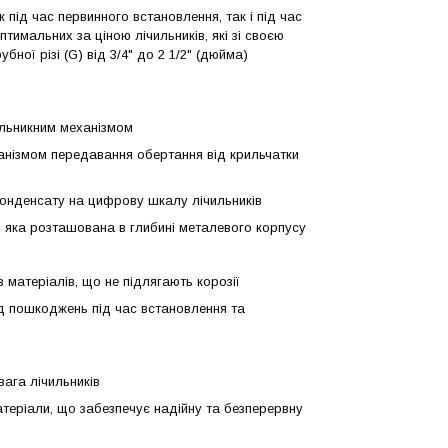
під час первинного встановлення, так і під час
птимальних за ціною лічильників, які зі своєю
ної різі (G) від 3/4" до 2 1/2" (дюйма)
ильникним механізмом
анізмом передавання обертання від крильчатки
онденсату на цифрову шкалу лічильників
, яка розташована в глибині металевого корпусу
з матеріалів, що не підлягають корозії
ід пошкоджень під час встановлення та
вага лічильників
матеріали, що забезпечує надійну та безперервну