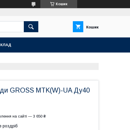
Кошик
Кошик
СКЛАД
оди GROSS MTK(W)-UA Ду40
лення на сайті — 3 650 ₴
в роздріб