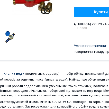
Купити
+380 (96) 271-29-24
Павел
повернення товару п
ічильник води
(водочисник, водомір) — набір обліку, призначений д
ей переріз за одиницю часу (витрата води). Найчастіше об'єм води в
ринцип роботи водообчисників (механічних, тахометричних) полягає в 
іститься всередині лічильника, і обертової під тиском потоку води. Ме
оказань, розташований в окремій частині, яка ізольована від потрапля
агатоструменевий лічильник MTK-UA, MTW-UA холодної та гарячої во
одопостачання. Застосовується для комерційного обліку води в комун