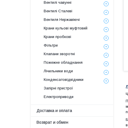
Вентилі чавунні
Вентилі Сталеві
Вентиля Нержавіючі
Крани кульові муфтовий
Крани пробкові
Фільтри
Клапани зворотні
Пожежне обладнання
Лічильники води
Конденсатовідвідники
Л
Запірні пристрої
ц
Електроприводи
П
м
Доставка и оплата
п
Б
Возврат и обмен
в