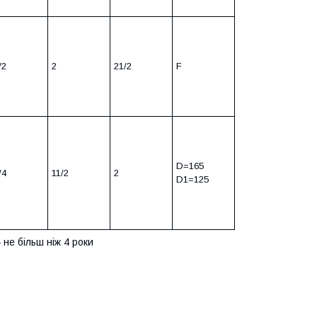
/2
2
21/2
F
D=165
/4
11/2
2
D1=125
 не більш ніж 4 роки