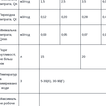
м3/год
1,5
2,5
3,5
6,
витрата, Qn
Перехідна
м3/год
0,12
0,20
0,28
0,
витрата, Qt
Мінімальна
витрата,
м3/год
0,03
0,05
0,07
0,
Qmin
Поріг
чутливості,
л
15
20
не більш
ніж
Температур
а
З
5-30(Х), 30-90(Г)
вимірювано
ї води
Максималь
не робоче