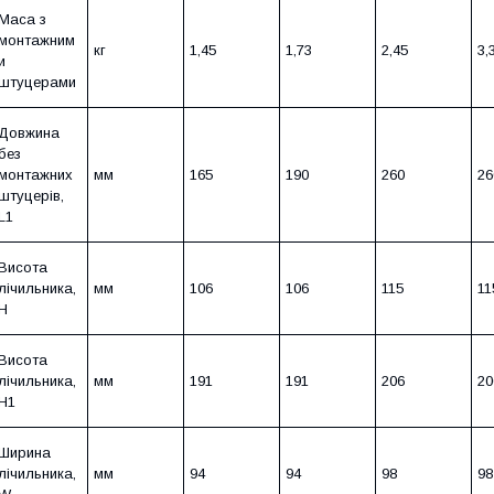
Маса з
монтажним
кг
1,45
1,73
2,45
3,
и
штуцерами
Довжина
без
монтажних
мм
165
190
260
26
штуцерів,
L1
Висота
лічильника,
мм
106
106
115
11
H
Висота
лічильника,
мм
191
191
206
20
H1
Ширина
лічильника,
мм
94
94
98
98