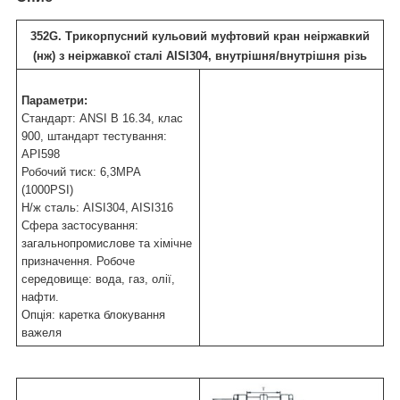
352G. Трикорпусний кульовий муфтовий кран неіржавкий
(нж) з неіржавкої сталі AISI304, внутрішня/внутрішня різь
Параметри:
Стандарт: ANSI B 16.34, клас
900, штандарт тестування:
API598
Робочий тиск: 6,3МРА
(1000PSI)
Н/ж сталь: AISI304, AISI316
Сфера застосування:
загальнопромислове та хімічне
призначення. Робоче
середовище: вода, газ, олії,
нафти.
Опція: каретка блокування
важеля