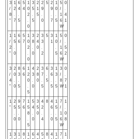
3
1
6
5
1
3
2
2
5
2
1
5
0
/
2
4
4
0
5
1
9
9
0
/
.
8
.
.
2
.
5
.
.
.
1
4
"
7
5
.
5
0
7
5
6
1
0
W
1
1
6
5
1
3
2
3
5
3
1
5
0
/
5
6
7
0
8
4
3
1
0
/
.
2
.
2
.
0
.
.
1
5
"
0
.
0
2
5
6
2
0
W
3
2
8
6
1
4
2
3
6
3
1
3
0
/
0
3
6
2
3
8
7
.
6
3
/
.
4
.
.
0
.
0
.
5
.
.
8
7
"
0
5
.
0
5
5
5
W
1
5
1
2
9
7
1
5
3
4
8
4
1
7
1
"
5
5
6
5
4
5
2
6
5
/
.
.
.
8
.
0
.
.
.
1
0
0
0
.
0
4
0
5
6
8
5
W
1
3
1
8
1
6
4
5
8
4
1
7
1