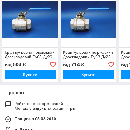
Кран кульовий неіржавкий
Кран кульовий неіржавкий
Кран
Двоскладовий Ру63 Ду20
Двоскладовий Ру63 Ду25
Двос
504
714
від
₴
від
₴
від
Купити
Купити
Про нас
Рейтинг не сформований
Менше 5 відгуків за останній рік
Працює з 05.03.2010
м. Харків