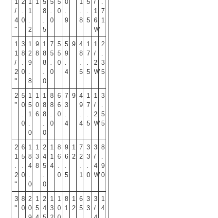
1
2
1
1
5
5
5
0
1
5
/
.
/
.
1
8
.
0
.
.
.
1
7
4
0
.
.
0
9
8
5
6
1
"
2
5
W
1
3
1
9
1
7
5
5
9
4
1
1
2
1
8
2
8
8
5
5
9
8
7
/
.
/
.
9
8
.
0
.
.
.
2
3
2
0
.
.
0
4
5
5
W
5
"
8
0
2
5
1
1
1
8
6
7
9
4
1
1
3
"
0
5
0
8
8
6
3
9
7
/
.
.
1
6
8
.
0
.
.
.
2
5
0
.
.
0
4
4
5
W
5
0
0
2
6
1
1
2
1
8
9
1
7
3
3
8
1
5
8
3
4
1
6
6
2
2
3
/
.
.
.
4
8
5
4
.
.
.
.
4
9
2
0
.
.
0
5
1
0
W
0
"
0
0
3
8
2
1
2
1
1
8
1
6
3
3
1
"
0
0
5
4
3
0
1
2
5
3
/
4
.
9
4
5
2
0
.
.
.
4
.