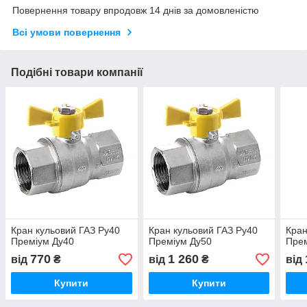
Повернення товару впродовж 14 днів за домовленістю
Всі умови повернення
Подібні товари компанії
Кран кульовий ГАЗ Ру40
Кран кульовий ГАЗ Ру40
Кран
Преміум Ду40
Преміум Ду50
Прем
770
1 260
від
₴
від
₴
від
Купити
Купити