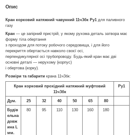
Опис
Кран корковий натяжний чавунний 11ч3бк Ру1
для паливного
газу
Кран
— це запірний пристрій, у якому рухома деталь затвора має
форму тіла обертання
з проходом для потоку робочого середовища, і для його
перекриття обертається навколо своєї осі,
перпендикулярної осі трубопроводу. Будь-який кран має дві
основні деталі — нерухому (корпус)
і обертова (корку).
Розміри та габарити
крана 11ч3бк:
Кран корковий прохідний натяжний муфтовий
Ру1
11ч3бк
Дум.
25
32
40
50
65
80
Будів
80
95
110
130
160
180
ельна
довж
ина L
мм.