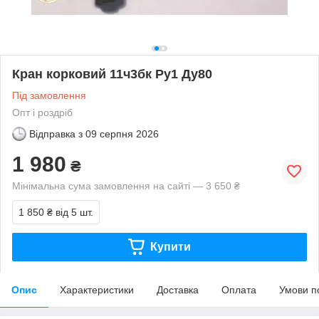
Кран корковий 11ч3бк Ру1 Ду80
Під замовлення
Опт і роздріб
Відправка з
09 серпня 2026
1 980
₴
Мінімальна сума замовлення на сайті — 3 650 ₴
1 850 ₴
від 5 шт.
Купити
Опис
Характеристики
Доставка
Оплата
Умови п