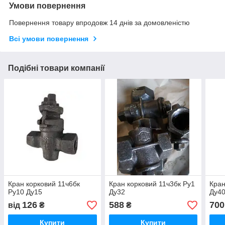
Умови повернення
Повернення товару впродовж 14 днів за домовленістю
Всі умови повернення
Подібні товари компанії
Кран корковий 11ч6бк
Кран корковий 11ч3бк Ру1
Кран
Ру10 Ду15
Ду32
Ду4
126
588
700
від
₴
₴
Купити
Купити