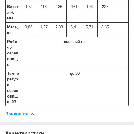
Висот
107
118
136
161
193
227
а Н,
мм.
Маса,
0,88
1,37
2,03
3,41
5,71
8,65
кг.
Робо
паливний газ
че
серед
овищ
е
Темпе
до 50
ратур
а
серед
овищ
а,
0
З
Приховати
Характеристики