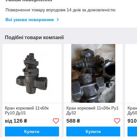
Повернення товару впродовж 14 днів за домовленістю
Всі умови повернення
Подібні товари компанії
Кран корковий 11ч6бк
Кран корковий 11ч3бк Ру1
Кран
Ру10 Ду15
Ду32
Ду5
126
588
910
від
₴
₴
Купити
Купити