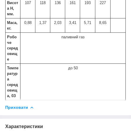
Висот
107
118
136
161
193
227
а Н,
мм.
Маса,
0,88
1,37
2,03
3,41
5,71
8,65
кг.
Робо
паливний газ
че
серед
овищ
е
Темпе
до 50
ратур
а
серед
овищ
а,
0
З
Приховати
Характеристики