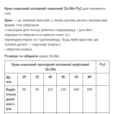
Кран корковий натяжний чавунний 11ч3бк Ру1
для паливного
газу
Кран
— це запірний пристрій, у якому рухома деталь затвора має
форму тіла обертання
з проходом для потоку робочого середовища, і для його
перекриття обертається навколо своєї осі,
перпендикулярної осі трубопроводу. Будь-який кран має дві
основні деталі — нерухому (корпус)
і обертова (корку).
Розміри та габарити
крана 11ч3бк:
Кран корковий прохідний натяжний муфтовий
Ру1
11ч3бк
Ду,
25
32
40
50
65
80
мм.
Будів
80
95
110
130
160
180
ельна
довж
ина L
мм.