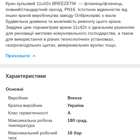
Кран кульовий 11с42п BREEZETM — фланець/фланець,
повний/стандартний прохід, PN16. Істотною відмінністю від
інших кранів виробництва заводу Олбрисервіс є мала
будівельна довжина та можливість ремонту цього крана.
Завдяки цим параметрам крани 11с42п є ідеальним рішенням
для реновації житлово-комуновального господарства, а також
для використання в різних технологічних установках,
газорозподільних щитах, вимірювальних вузлах тощо.
Приховати
Характеристики
Основні
Виробник
Breeze
Країна виробник
Україна
Клас герметичності
А
Максимальна робоча
180 град.
температура
Максимальний робочий
16 бар
тиск