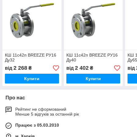
КШ 11с42п BREEZE РУ16
КШ 11с42п BREEZE РУ16
КШ 
Ду32
Ду40
Ду65
2 268
2 402
від
₴
від
₴
від
Купити
Купити
Про нас
Рейтинг не сформований
Менше 5 відгуків за останній рік
Працює з 05.03.2010
м. Харків