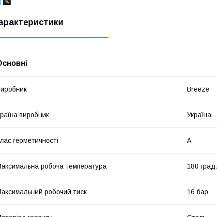
арактеристики
Основні
иробник
Breeze
раїна виробник
Україна
лас герметичності
А
аксимальна робоча температура
180 град
аксимальний робочий тиск
16 бар