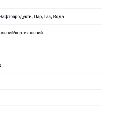
 Нафтопродукти, Пар, Газ, Вода
альний/вертикальний
е