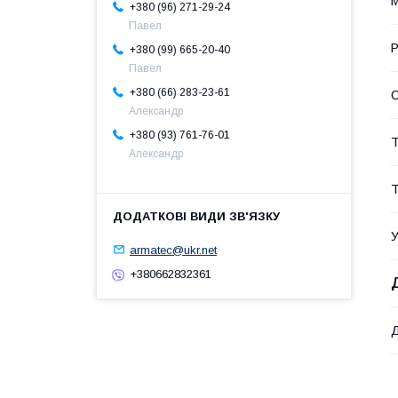
М
+380 (96) 271-29-24
Павел
Р
+380 (99) 665-20-40
Павел
+380 (66) 283-23-61
С
Александр
+380 (93) 761-76-01
Т
Александр
Т
У
armatec@ukr.net
+380662832361