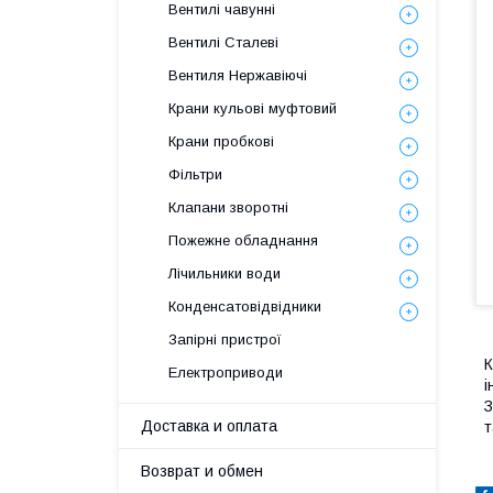
Вентилі чавунні
Вентилі Сталеві
Вентиля Нержавіючі
Крани кульові муфтовий
Крани пробкові
Фільтри
Клапани зворотні
Пожежне обладнання
Лічильники води
Конденсатовідвідники
Запірні пристрої
К
Електроприводи
і
З
Доставка и оплата
т
Возврат и обмен