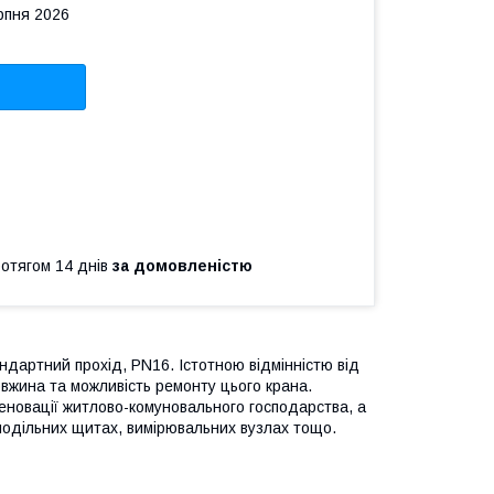
рпня 2026
ротягом 14 днів
за домовленістю
артний прохід, PN16. Істотною відмінністю від
вжина та можливість ремонту цього крана.
новації житлово-комуновального господарства, а
зподільних щитах, вимірювальних вузлах тощо.