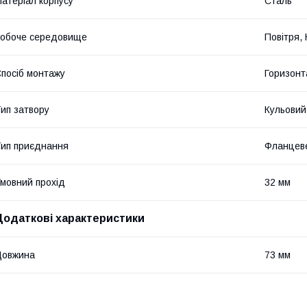
атеріал корпусу
Сталь
обоче середовище
Повітря,
посіб монтажу
Горизонт
ип затвору
Кульовий
ип приєднання
Фланцев
мовний прохід
32 мм
Додаткові характеристики
Довжина
73 мм