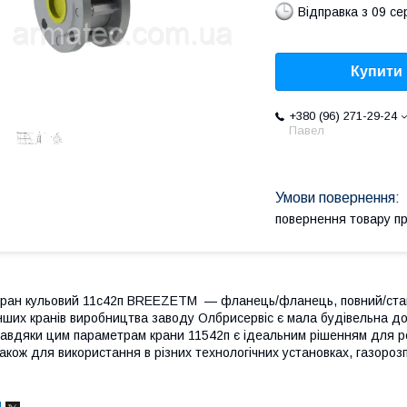
Відправка з 09 се
Купити
+380 (96) 271-29-24
Павел
повернення товару п
ран кульовий 11с42п BREEZETM — фланець/фланець, повний/станд
нших кранів виробництва заводу Олбрисервіс є мала будівельна до
авдяки цим параметрам крани 11542п є ідеальним рішенням для ре
акож для використання в різних технологічних установках, газоро