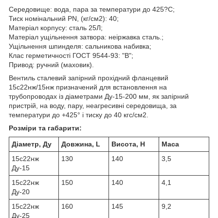
Середовище: вода, пара за температури до 425?С;
Тиск номінальний PN, (кг/см2): 40;
Матеріал корпусу: сталь 25Л;
Матеріал ущільнення затвора: неіржавка сталь.;
Ущільнення шпинделя: сальникова набивка;
Клас герметичності ГОСТ 9544-93: "В";
Привод: ручний (маховик).
Вентиль сталевий запірний прохідний фланцевий
15с22нж/15нж призначений для встановлення на
трубопроводах із діаметрами Ду-15-200 мм, як запірний
пристрій, на воду, пару, неагресивні середовища, за
температури до +425° і тиску до 40 кгс/см2.
Розміри та габарити:
Діаметр, Ду
Довжина, L
Висота, H
Маса
15с22нж
130
140
3,5
Ду-15
15с22нж
150
140
4,1
Ду-20
15с22нж
160
145
9,2
Ду-25