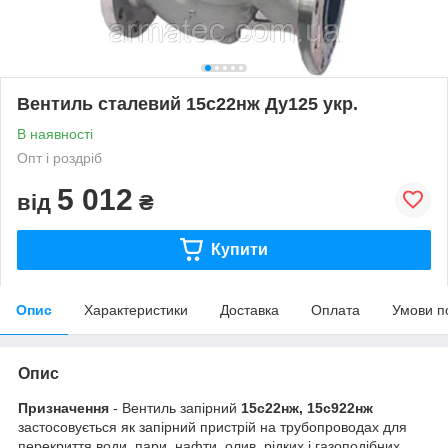
Вентиль сталевий 15с22нж Ду125 укр.
В наявності
Опт і роздріб
5 012
від
₴
Купити
Опис
Характеристики
Доставка
Оплата
Умови п
Опис
Призначення
- Вентиль запірний
15с22нж, 15с922нж
застосовується як запірний пристрій на трубопроводах для
перекриття води, пари, нафти, олив, рідких і газоподібних