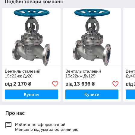
Подібні товари компанії
Вентиль сталевий
Вентиль сталевий
Вент
15с22нж Ду20
15с22нж Ду125
Ду40
2 170
13 636
від
₴
від
₴
від
Купити
Купити
Про нас
Рейтинг не сформований
Менше 5 відгуків за останній рік