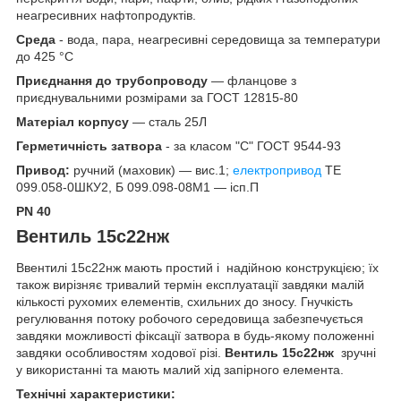
неагресивних нафтопродуктів.
Среда
- вода, пара, неагресивні середовища за температури
до 425 °C
Приєднання до трубопроводу
— фланцове з
приєднувальними розмірами за ГОСТ 12815-80
Матеріал корпусу
— сталь 25Л
Герметичність затвора
- за класом "С" ГОСТ 9544-93
Привод:
ручний (маховик) — вис.1;
електропривод
ТЕ
099.058-0ШКУ2, Б 099.098-08М1 — ісп.П
PN 40
Вентиль 15с22нж
Ввентилі 15с22нж мають простий і надійною конструкцією; їх
також вирізняє тривалий термін експлуатації завдяки малій
кількості рухомих елементів, схильних до зносу. Гнучкість
регулювання потоку робочого середовища забезпечується
завдяки можливості фіксації затвора в будь-якому положенні
завдяки особливостям ходової різі.
Вентиль 15с22нж
зручні
у використанні та мають малий хід запірного елемента.
Технічні характеристики: