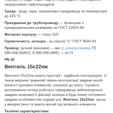
неагресивних нафтопродуктів.
Среда
- вода, пара, неагресивні середовища за температури
до 425 °C
Приєднання до трубопроводу
— фланцове з
приєднувальними розмірами за ГОСТ 12815-80
Матеріал корпусу
— сталь 25Л
Герметичність затвора
- за класом "С" ГОСТ 9544-93
Привод:
ручний (маховик) — вис.1;
електропривод
ТЕ
099.058-0ШКУ2, Б 099.098-08М1 — ісп.П
PN 40
Вентиль 15с22нж
Ввентилі 15с22нж мають простий і надійною конструкцією; їх
також вирізняє тривалий термін експлуатації завдяки малій
кількості рухомих елементів, схильних до зносу. Гнучкість
регулювання потоку робочого середовища забезпечується
завдяки можливості фіксації затвора в будь-якому положенні
завдяки особливостям ходової різі.
Вентиль 15с22нж
зручні
у використанні та мають малий хід запірного елемента.
Технічні характеристики: