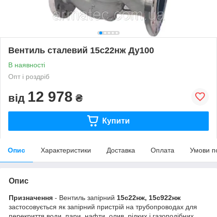
Вентиль сталевий 15с22нж Ду100
В наявності
Опт і роздріб
12 978
від
₴
Купити
Опис
Характеристики
Доставка
Оплата
Умови п
Опис
Призначення
- Вентиль запірний
15с22нж, 15с922нж
застосовується як запірний пристрій на трубопроводах для
перекриття води, пари, нафти, олив, рідких і газоподібних