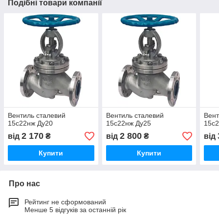
Подібні товари компанії
Вентиль сталевий
Вентиль сталевий
Вент
15с22нж Ду20
15с22нж Ду25
15с2
2 170
2 800
від
₴
від
₴
від
Купити
Купити
Про нас
Рейтинг не сформований
Менше 5 відгуків за останній рік