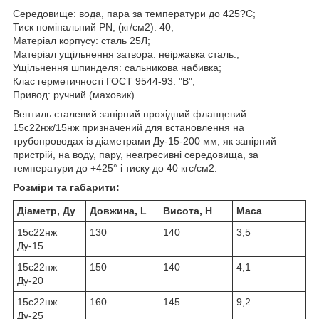
Середовище: вода, пара за температури до 425?С;
Тиск номінальний PN, (кг/см2): 40;
Матеріал корпусу: сталь 25Л;
Матеріал ущільнення затвора: неіржавка сталь.;
Ущільнення шпинделя: сальникова набивка;
Клас герметичності ГОСТ 9544-93: "В";
Привод: ручний (маховик).
Вентиль сталевий запірний прохідний фланцевий
15с22нж/15нж призначений для встановлення на
трубопроводах із діаметрами Ду-15-200 мм, як запірний
пристрій, на воду, пару, неагресивні середовища, за
температури до +425° і тиску до 40 кгс/см2.
Розміри та габарити:
Діаметр, Ду
Довжина, L
Висота, H
Маса
15с22нж
130
140
3,5
Ду-15
15с22нж
150
140
4,1
Ду-20
15с22нж
160
145
9,2
Ду-25