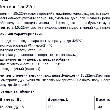
Вентиль 15с22нж
вентилі 15с22нж мають простий і надійною конструкцією; їх також 
алій кількості рухомих елементів, схильних до зносу. Гнучкість р
абезпечується завдяки можливості фіксації затвора в будь-якому п
Вентиль 15с22нж
зручні у використанні та мають малий хід запір
ехнічні характеристики:
ередовище: вода, пара за температури до 425?С;
иск номінальний PN, (кг/см2): 40;
атеріал корпусу: сталь 25Л;
атеріал ущільнення затвора: неіржавка сталь.;
щільнення шпинделя: сальникова набивка;
лас герметичності ГОСТ 9544-93: "В";
ривод: ручний (маховик).
ентиль сталевий запірний прохідний фланцевий 15с22нж/15нж при
іаметрами Ду-15-200 мм, як запірний пристрій, на воду, пару, неа
иску до 40 кгс/см2.
озміри та габарити:
Діаметр, Ду
Довжина, L
Висота,
15с22нж Ду-15
130
140