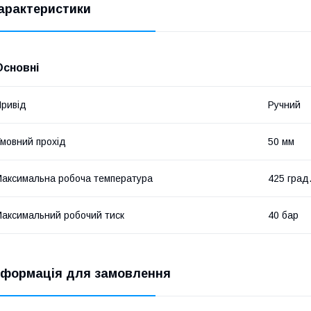
арактеристики
Основні
ривід
Ручний
мовний прохід
50 мм
аксимальна робоча температура
425 град
аксимальний робочий тиск
40 бар
нформація для замовлення