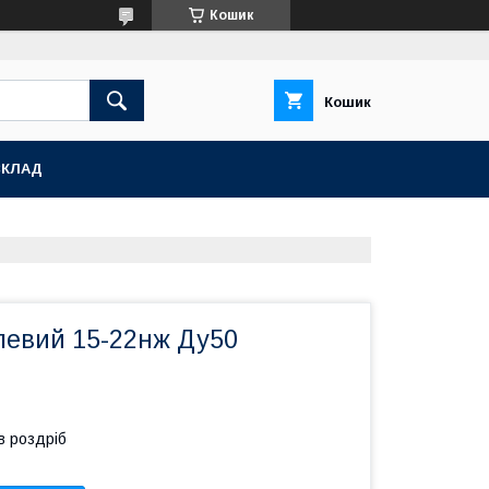
Кошик
Кошик
СКЛАД
левий 15-22нж Ду50
в роздріб