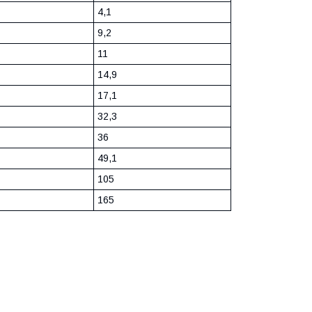
4,1
9,2
11
14,9
17,1
32,3
36
49,1
105
165