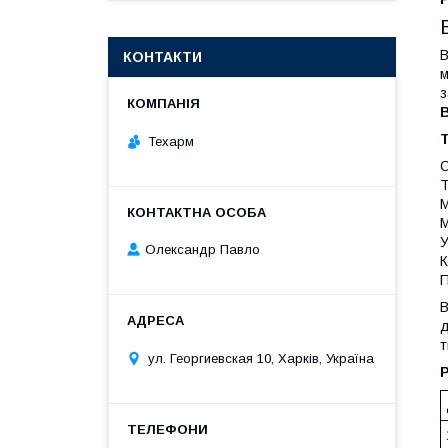
В
КОНТАКТИ
м
з
Т
Техарм
С
Т
М
М
У
Олександр Павло
К
П
В
д
т
ул. Георгиевская 10, Харків, Україна
Р