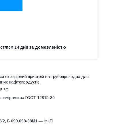
ротягом 14 днів
за домовленістю
ся як запірний пристрій на трубопроводах для
ивних нафтопродуктів.
25 °C
розмірами за ГОСТ 12815-80
2, Б 099.098-08М1 — ісп.П