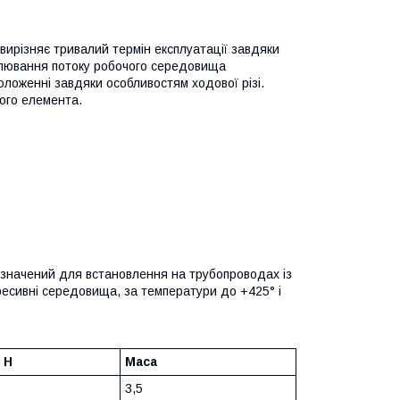
вирізняє тривалий термін експлуатації завдяки
егулювання потоку робочого середовища
оложенні завдяки особливостям ходової різі.
ного елемента.
значений для встановлення на трубопроводах із
гресивні середовища, за температури до +425° і
 H
Маса
3,5