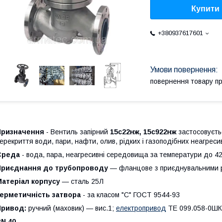
Купити
+380937617601
повернення товару п
Призначення
- Вентиль запірний
15с22нж, 15с922нж
застосовуєть
ерекриття води, пари, нафти, олив, рідких і газоподібних неагрес
Среда
- вода, пара, неагресивні середовища за температури до 4
Приєднання до трубопроводу
— фланцове з приєднувальними 
Матеріал корпусу
— сталь 25Л
Герметичність затвора
- за класом "С" ГОСТ 9544-93
Привод:
ручний (маховик) — вис.1;
електропривод
ТЕ 099.058-0ШКУ
N 40