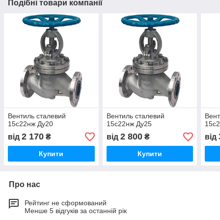
Подібні товари компанії
Вентиль сталевий
Вентиль сталевий
Вент
15с22нж Ду20
15с22нж Ду25
15с2
2 170
2 800
від
₴
від
₴
від
Купити
Купити
Про нас
Рейтинг не сформований
Менше 5 відгуків за останній рік