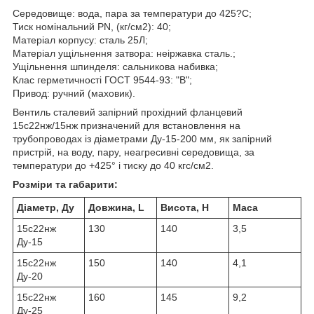
Середовище: вода, пара за температури до 425?С;
Тиск номінальний PN, (кг/см2): 40;
Матеріал корпусу: сталь 25Л;
Матеріал ущільнення затвора: неіржавка сталь.;
Ущільнення шпинделя: сальникова набивка;
Клас герметичності ГОСТ 9544-93: "В";
Привод: ручний (маховик).
Вентиль сталевий запірний прохідний фланцевий
15с22нж/15нж призначений для встановлення на
трубопроводах із діаметрами Ду-15-200 мм, як запірний
пристрій, на воду, пару, неагресивні середовища, за
температури до +425° і тиску до 40 кгс/см2.
Розміри та габарити:
Діаметр, Ду
Довжина, L
Висота, H
Маса
15с22нж
130
140
3,5
Ду-15
15с22нж
150
140
4,1
Ду-20
15с22нж
160
145
9,2
Ду-25