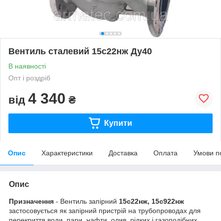
Вентиль сталевий 15с22нж Ду40
В наявності
Опт і роздріб
4 340
від
₴
Купити
Опис
Характеристики
Доставка
Оплата
Умови п
Опис
Призначення
- Вентиль запірний
15с22нж, 15с922нж
застосовується як запірний пристрій на трубопроводах для
перекриття води, пари, нафти, олив, рідких і газоподібних