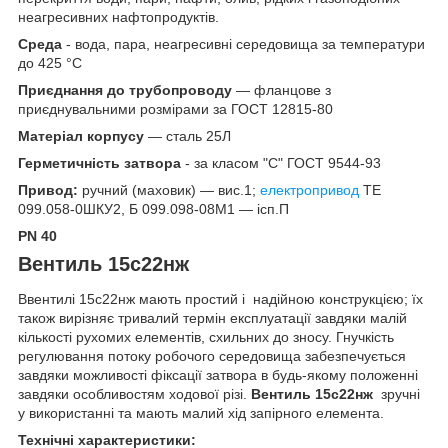
неагресивних нафтопродуктів.
Среда
- вода, пара, неагресивні середовища за температури
до 425 °C
Приєднання до трубопроводу
— фланцове з
приєднувальними розмірами за ГОСТ 12815-80
Матеріал корпусу
— сталь 25Л
Герметичність затвора
- за класом "С" ГОСТ 9544-93
Привод:
ручний (маховик) — вис.1;
електропривод
ТЕ
099.058-0ШКУ2, Б 099.098-08М1 — ісп.П
PN 40
Вентиль 15с22нж
Ввентилі 15с22нж мають простий і надійною конструкцією; їх
також вирізняє тривалий термін експлуатації завдяки малій
кількості рухомих елементів, схильних до зносу. Гнучкість
регулювання потоку робочого середовища забезпечується
завдяки можливості фіксації затвора в будь-якому положенні
завдяки особливостям ходової різі.
Вентиль 15с22нж
зручні
у використанні та мають малий хід запірного елемента.
Технічні характеристики: