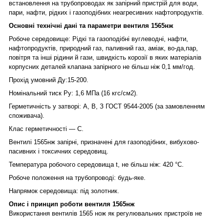
встановлення на трубопроводах як запірний пристрій для води,
пари, нафти, рідких і газоподібних неагресивних нафтопродуктів.
Основні технічні дані та параметри вентиля 1565нж
Робоче середовище: Рідкі та газоподібні вуглеводні, нафти,
нафтопродуктів, природний газ, паливний газ, аміак, во-да,пар,
повітря та інші рідини й гази, швидкість корозії в яких матеріалів
корпусних деталей клапана запірного не більш ніж 0,1 мм/год.
Прохід умовний Ду:15
-
200.
Номінальний тиск Ру: 1,6 МПа (16 кгс/см2).
Герметичність у затворі: А, В, З ГОСТ 9544-2005 (за замовленням
споживача).
К
лас герметичності — С.
Вентилі 1565нж запірні, призначені для газоподібних, вибухово-
пасивних і токсичних середовищ.
Температура робочого середовища t, не більш ніж: 420 °C.
Робоче положення на трубопроводі: будь-яке.
Напрямок середовища: під золотник.
Опис і принцип роботи вентиля 1565нж
Використання вентилів 1565 нож як регулювальних пристроїв не