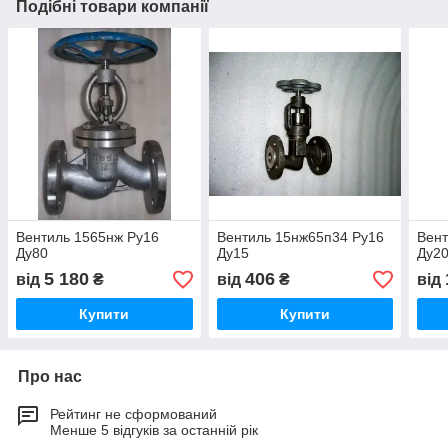
Подібні товари компанії
Вентиль 1565нж Ру16
Вентиль 15нж65п34 Ру16
Вент
Ду80
Ду15
Ду2
5 180
406
від
₴
від
₴
від
Купити
Купити
Про нас
Рейтинг не сформований
Менше 5 відгуків за останній рік