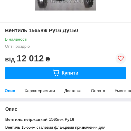
Вентиль 1565нж Ру16 Ду150
В наявності
Опт і роздріб
12 012
від
₴
Купити
Опис
Характеристики
Доставка
Оплата
Умови п
Опис
Вентиль неіржавкий 1565нж Ру16
Вентиль 15-65нж сталевий фланцевий призначений для