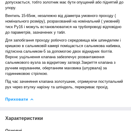
допускається, тобто золотник має бути опущений або піднятий до
упору.
Вентиль 15-65нж, незалежно від діаметра умовного проходу (
номінального розміру), розрахований на номінальний ( умовний)
тиск Ру16 і можуть встановлюватися на трубопроводі відповідно
до параметрів, зазначених у табл.
Для запобігання проходу робочого середовища між шпинделем і
кришкою в сальниковій камері поміщається сальникова набивка,
підтискна сальником-5 за допомогою двох відкидних болтів.
Верхнє ущільнення клапана забезпечує розвантаження
сальникового вузла за відкритому затворі.Закриття клапана з
ручним керуванням, обертанням маховика (штурвала) за
годинниковою стрілкою.
Під час зачиняння клапана золотушник, отримуючи поступальний
рух через втулку нарізну та шпіндель, перекриває прохід.
Приховати
Характеристики
Основні