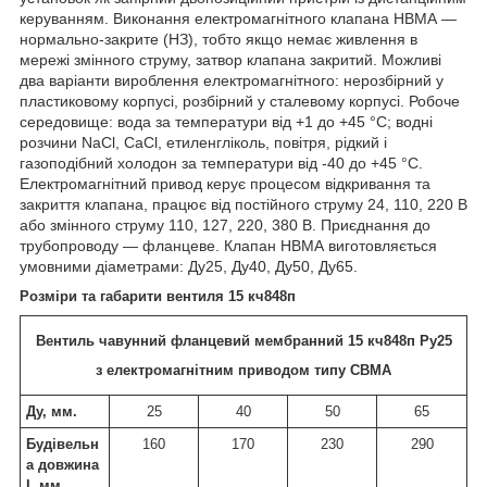
керуванням. Виконання електромагнітного клапана НВМА —
нормально-закрите (НЗ), тобто якщо немає живлення в
мережі змінного струму, затвор клапана закритий. Можливі
два варіанти вироблення електромагнітного: нерозбірний у
пластиковому корпусі, розбірний у сталевому корпусі. Робоче
середовище: вода за температури від +1 до +45 °C; водні
розчини NaCl, CaCl, етиленгліколь, повітря, рідкий і
газоподібний холодон за температури від -40 до +45 °C.
Електромагнітний привод керує процесом відкривання та
закриття клапана, працює від постійного струму 24, 110, 220 В
або змінного струму 110, 127, 220, 380 В. Приєднання до
трубопроводу — фланцеве. Клапан НВМА виготовляється
умовними діаметрами: Ду25, Ду40, Ду50, Ду65.
Розміри та габарити вентиля 15 кч848п
Вентиль чавунний фланцевий мембранний 15 кч848п Ру25
з електромагнітним приводом типу СВМА
Ду, мм.
25
40
50
65
Будівельн
160
170
230
290
а довжина
L мм.