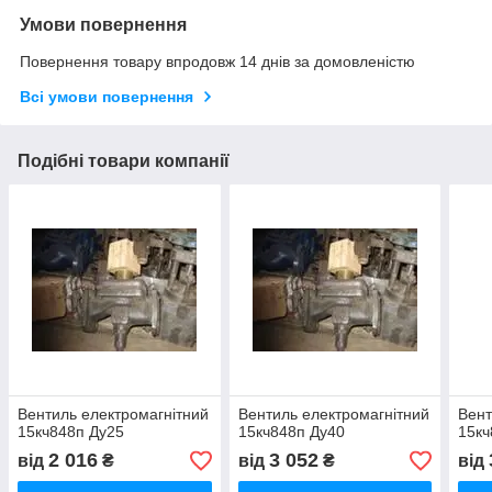
Умови повернення
Повернення товару впродовж 14 днів за домовленістю
Всі умови повернення
Подібні товари компанії
Вентиль електромагнітний
Вентиль електромагнітний
Вент
15кч848п Ду25
15кч848п Ду40
15к
2 016
3 052
від
₴
від
₴
від