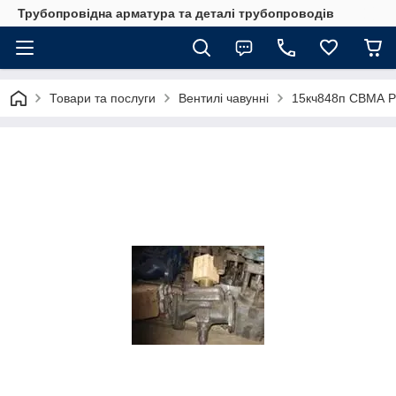
Трубопровідна арматура та деталі трубопроводів
Товари та послуги
Вентилі чавунні
15кч848п СВМА Р