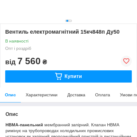
Вентиль електромагнітний 15кч848п Ду50
В наявності
Опт і роздріб
7 560
від
₴
Купити
Опис
Характеристики
Доставка
Оплата
Умови п
Опис
НВМА-панельний
мембранний запірний. Клапан НВМА
римінує на трубопроводах холодильних промислових
установок як запірний двопозиційний пристрій із дистанційним