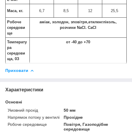
Маса, кг.
6,7
8,5
12
25,5
Робоче
аміак, холодон, зповітря,етиленгліколь,
середови
розчини NaCI. CaCI
ще
Температу
от -40 до +70
ра
середови
ща,
0
З
Приховати
Характеристики
Основні
Умовний прохід
50 мм
Напрямок потоку у вентилі
Прохідне
Робоче середовище
Повітря, Газоподібне
середовище