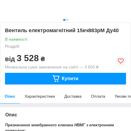
Вентиль електромагнітний 15кч883рМ Ду40
В наявності
Роздріб
3 528
від
₴
Мінімальна сума замовлення на сайті — 3 650 ₴
Купити
Опис
Характеристики
Доставка
Оплата
Умови п
Опис
Призначення мембранного клапана
НВМГ
з електронним
приводом: