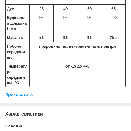
Дум.
25
40
50
65
Будівельн
160
170
230
290
а довжина
L мм.
Маса, кг.
5,5
6,8
9,5
25,5
Робоче
природний газ, нейтральні гази, повітря
середови
ще
Температу
от -15 до +40
ра
середови
ща,
0
З
Приховати
Характеристики
Основні