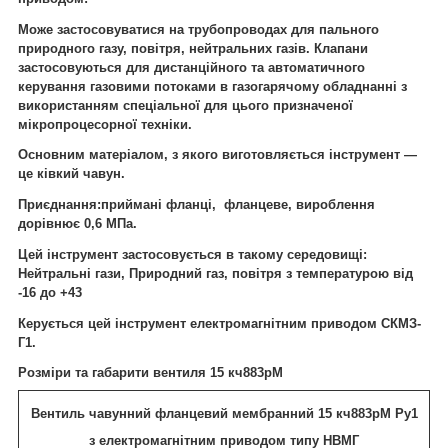
Може застосовуватися на трубопроводах для пального
природного газу, повітря, нейтральних газів. Клапани
застосовуються для дистанційного та автоматичного
керування газовими потоками в газогарячому обладнанні з
використанням спеціальної для цього призначеної
мікропроцесорної техніки.
Основним матеріалом, з якого виготовляється інструмент —
це ківкий чавун.
Приєднання:приймані фланці, фланцеве, вироблення
дорівнює 0,6 МПа.
Цей інструмент застосовується в такому середовищі:
Нейтральні гази, Природний газ, повітря з температурою від
-16 до +43
Керується цей інструмент електромагнітним приводом СКМЗ-
Г1.
Розміри та габарити вентиля 15 кч883рМ
Вентиль чавунний фланцевий мембранний 15 кч883рМ Ру1
з електромагнітним приводом типу НВМГ