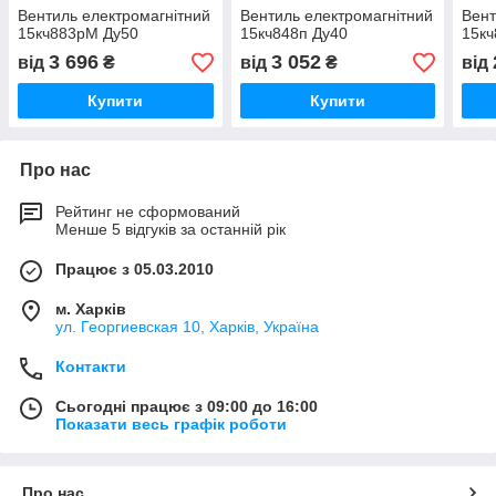
Вентиль електромагнітний
Вентиль електромагнітний
Вент
15кч883рМ Ду50
15кч848п Ду40
15кч
3 696
3 052
від
₴
від
₴
від
Купити
Купити
Про нас
Рейтинг не сформований
Менше 5 відгуків за останній рік
Працює з 05.03.2010
м. Харків
ул. Георгиевская 10, Харків, Україна
Контакти
Сьогодні працює з 09:00 до 16:00
Показати весь графік роботи
Про нас