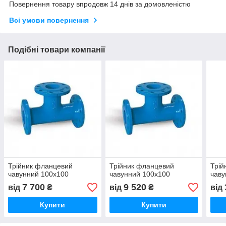
Повернення товару впродовж 14 днів за домовленістю
Всі умови повернення
Подібні товари компанії
Трійник фланцевий
Трійник фланцевий
Трій
чавунний 100х100
чавунний 100х100
чаву
7 700
9 520
від
₴
від
₴
від
Купити
Купити