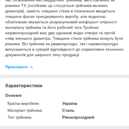
різними ТУ, (особливо це стосується трійників великих
діаметрів), замість товщини стінки в позначенні вводиться
товщина фаски приєднуваного виробу, але водночас
обов'язково вказується розрахунковий коефіцієнт опірності
матеріалу трійника та його робочий тиск.Тройник
нерівнопрохідний має два однакові вхідні отвори та третій
отвір меншого діаметра. Товщини стінок трійника можуть бути
різними. Всі трійники як рвавопрохідні, так і нерівнопрохідні
випускаються в суворій відповідності до нормативно-технічних
документів для шкірного типу продукції.
Приховати
Характеристики
Основні
Країна виробник
Україна
Матеріал трійника
Сталь
Тип трійника
Рівнопрохідний