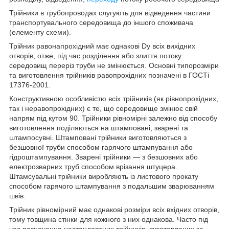
Трійники в трубопроводах слугують для відведення частини
транспортувального середовища до іншого споживача
(елементу схеми).
Трійник рaвонапрохідний має однакові Dу всіх вихідних
отворів, отже, під час розділення або злиття потоку
середовищ переріз труби не змінюється. Основні типорозміри
та виготовлення трійників рaвопрохідних позначені в ГОСТі
17376-2001.
Конструктивною особливістю всіх трійників (як рівнопрохідних,
так і нерaвопрохідних) є те, що середовище змінює свій
напрям під кутом 90. Трійники рівномірні залежно від способу
виготовлення поділяються на штамповані, зварені та
штампосувні. Штамповані трійники виготовляються з
безшовної труби способом гарячого штампування або
гідроштампування. Зварені трійники — з безшовних або
електрозварних труб способом врізання штуцера.
Штамсувальні трійники виробляють із листового прокату
способом гарячого штампування з подальшим зварюванням
швів.
Трійник рівномірний має однакові розміри всіх вхідних отворів,
тому товщина стінки для кожного з них однакова. Часто під
час позначення нестандартних трійників, виготовлених за