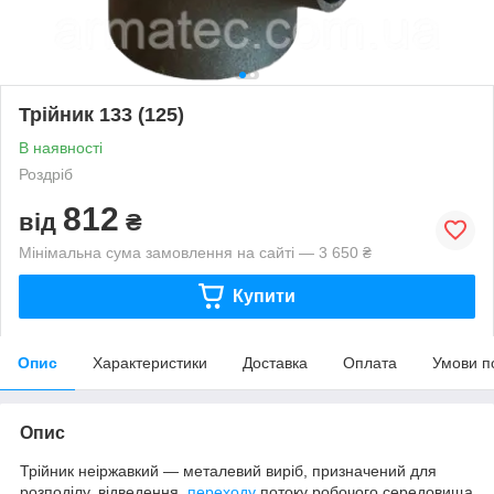
Трійник 133 (125)
В наявності
Роздріб
812
від
₴
Мінімальна сума замовлення на сайті — 3 650 ₴
Купити
Опис
Характеристики
Доставка
Оплата
Умови п
Опис
Трійник неіржавкий — металевий виріб, призначений для
розподілу, відведення,
переходу
потоку робочого середовища