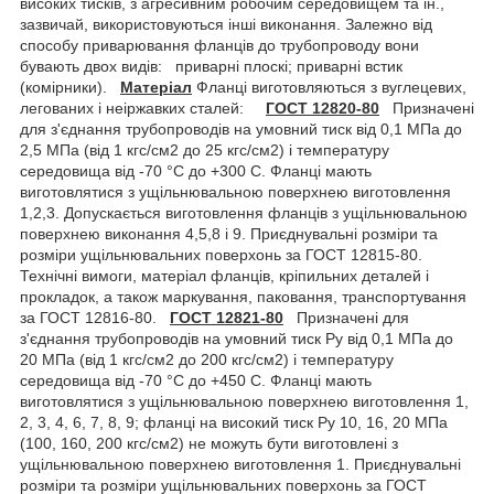
високих тисків, з агресивним робочим середовищем та ін.,
зазвичай, використовуються інші виконання. Залежно від
способу приварювання фланців до трубопроводу вони
бувають двох видів: приварні плоскі; приварні встик
(комірники).
Матеріал
Фланці виготовляються з вуглецевих,
легованих і неіржавких сталей:
ГОСТ 12820-80
Призначені
для з'єднання трубопроводів на умовний тиск від 0,1 МПа до
2,5 МПа (від 1 кгс/см2 до 25 кгс/см2) і температуру
середовища від -70 °C до +300 С. Фланці мають
виготовлятися з ущільнювальною поверхнею виготовлення
1,2,3. Допускається виготовлення фланців з ущільнювальною
поверхнею виконання 4,5,8 і 9. Приєднувальні розміри та
розміри ущільнювальних поверхонь за ГОСТ 12815-80.
Технічні вимоги, матеріал фланців, кріпильних деталей і
прокладок, а також маркування, паковання, транспортування
за ГОСТ 12816-80.
ГОСТ 12821-80
Призначені для
з'єднання трубопроводів на умовний тиск Ру від 0,1 МПа до
20 МПа (від 1 кгс/см2 до 200 кгс/см2) і температуру
середовища від -70 °C до +450 С. Фланці мають
виготовлятися з ущільнювальною поверхнею виготовлення 1,
2, 3, 4, 6, 7, 8, 9; фланці на високий тиск Ру 10, 16, 20 МПа
(100, 160, 200 кгс/см2) не можуть бути виготовлені з
ущільнювальною поверхнею виготовлення 1. Приєднувальні
розміри та розміри ущільнювальних поверхонь за ГОСТ