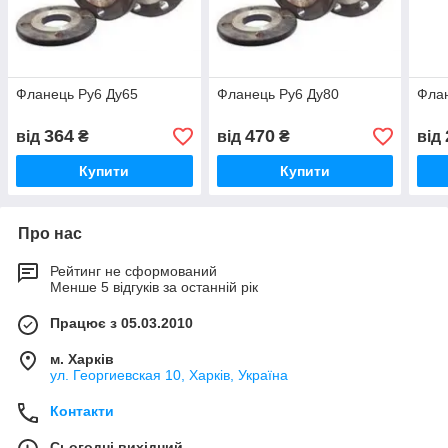
Фланець Ру6 Ду65
Фланець Ру6 Ду80
Флан
364
470
від
₴
від
₴
від
Купити
Купити
Про нас
Рейтинг не сформований
Менше 5 відгуків за останній рік
Працює з 05.03.2010
м. Харків
ул. Георгиевская 10, Харків, Україна
Контакти
Сьогодні вихідний