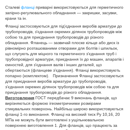
Сталеві
фланці
приварні використовуються для герметичного
запірно-регулювального обладнання — закришки, засувки,
крани та ін.
Фланці застосовуються для під'єднання виробів арматури до
трубопроводів, з'єднання окремих ділянок трубопроводів між
собою та для приєднання трубопроводів до різного
обладнання. Фланець — зазвичай плоске кільце або диск із
рівномірно розташованими отворами для болтів і шпильок,
що слугують для міцного та герметичного з'єднання труб і
трубопровідної арматури, приєднання їх до машин, апаратів і
ємностей, для з'єднання валів і інших деталей, що
обертаються (фланцеве з'єднання). Фланці використовують
попарно (комплектом). Призначення Фланці застосовуються
для приєднання виробів арматури до трубопроводів,
з'єднання окремих ділянок трубопроводів між собою та для
приєднання трубопроводів до різного обладнання.
Виготовлення
ГОСТ передбачає 9 виконань фланців, що
вирізняються формою ігеометричними розмірами
стикувальних поверхонь. Найбільш широко використовуються
фланці 1-го виконання. Фланці на високий тиск Ру 10,16, 20
МПа не можуть бути виготовлені з ущільнювальною
поверхнею виготовлення 1. Для фланців, що працюють за