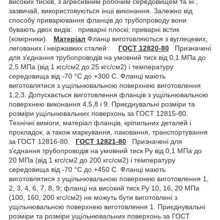
високих тисків, з агресивним робочим середовищем та ін.,
зазвичай, використовуються інші виконання. Залежно від
способу приварювання фланців до трубопроводу вони
бувають двох видів: приварні плоскі; приварні встик
(комірники).
Матеріал
Фланці виготовляються з вуглецевих,
легованих і неіржавких сталей:
ГОСТ 12820-80
Призначені
для з'єднання трубопроводів на умовний тиск від 0,1 МПа до
2,5 МПа (від 1 кгс/см2 до 25 кгс/см2) і температуру
середовища від -70 °C до +300 С. Фланці мають
виготовлятися з ущільнювальною поверхнею виготовлення
1,2,3. Допускається виготовлення фланців з ущільнювальною
поверхнею виконання 4,5,8 і 9. Приєднувальні розміри та
розміри ущільнювальних поверхонь за ГОСТ 12815-80.
Технічні вимоги, матеріал фланців, кріпильних деталей і
прокладок, а також маркування, паковання, транспортування
за ГОСТ 12816-80.
ГОСТ 12821-80
Призначені для
з'єднання трубопроводів на умовний тиск Ру від 0,1 МПа до
20 МПа (від 1 кгс/см2 до 200 кгс/см2) і температуру
середовища від -70 °C до +450 С. Фланці мають
виготовлятися з ущільнювальною поверхнею виготовлення 1,
2, 3, 4, 6, 7, 8, 9; фланці на високий тиск Ру 10, 16, 20 МПа
(100, 160, 200 кгс/см2) не можуть бути виготовлені з
ущільнювальною поверхнею виготовлення 1. Приєднувальні
розміри та розміри ущільнювальних поверхонь за ГОСТ