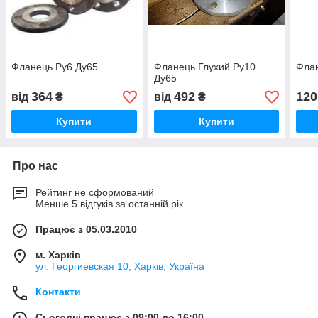
Фланець Ру6 Ду65
Фланець Глухий Ру10
Флан
Ду65
364
492
120
від
₴
від
₴
Купити
Купити
Про нас
Рейтинг не сформований
Менше 5 відгуків за останній рік
Працює з 05.03.2010
м. Харків
ул. Георгиевская 10, Харків, Україна
Контакти
Сьогодні працює з 09:00 до 16:00