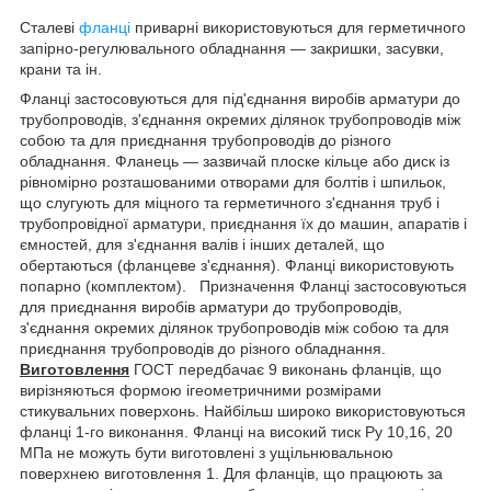
Сталеві
фланці
приварні використовуються для герметичного
запірно-регулювального обладнання — закришки, засувки,
крани та ін.
Фланці застосовуються для під'єднання виробів арматури до
трубопроводів, з'єднання окремих ділянок трубопроводів між
собою та для приєднання трубопроводів до різного
обладнання. Фланець — зазвичай плоске кільце або диск із
рівномірно розташованими отворами для болтів і шпильок,
що слугують для міцного та герметичного з'єднання труб і
трубопровідної арматури, приєднання їх до машин, апаратів і
ємностей, для з'єднання валів і інших деталей, що
обертаються (фланцеве з'єднання). Фланці використовують
попарно (комплектом). Призначення Фланці застосовуються
для приєднання виробів арматури до трубопроводів,
з'єднання окремих ділянок трубопроводів між собою та для
приєднання трубопроводів до різного обладнання.
Виготовлення
ГОСТ передбачає 9 виконань фланців, що
вирізняються формою ігеометричними розмірами
стикувальних поверхонь. Найбільш широко використовуються
фланці 1-го виконання. Фланці на високий тиск Ру 10,16, 20
МПа не можуть бути виготовлені з ущільнювальною
поверхнею виготовлення 1. Для фланців, що працюють за