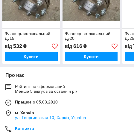
Фланець ізолювальний
Фланець ізолювальний
Флан
Ду15
Ду20
Ду2
532
616
від
₴
від
₴
від
Купити
Купити
Про нас
Рейтинг не сформований
Менше 5 відгуків за останній рік
Працює з 05.03.2010
м. Харків
ул. Георгиевская 10, Харків, Україна
Контакти