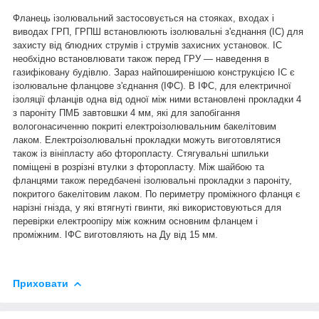
Фланець ізолювальний застосовується на стояках, входах і
виводах ГРП, ГРПШ встановлюють ізолювальні з'єднання (ІС) для
захисту від блюдних струмів і струмів захисних установок. ІС
необхідно встановлювати також перед ГРУ — наведення в
газифіковану будівлю. Зараз найпоширенішою конструкцією ІС є
ізолювальне фланцове з'єднання (ІФС). В ІФС, для електричної
ізоляції фланців одна від одної між ними встановлені прокладки 4
з пароніту ПМБ завтовшки 4 мм, які для запобігання
вологонасиченню покриті електроізолювальним бакелітовим
лаком. Електроізолювальні прокладки можуть виготовлятися
також із вініпласту або фторопласту. Стягувальні шпильки
поміщені в розрізні втулки з фторопласту. Між шайбою та
фланцями також передбачені ізолювальні прокладки з пароніту,
покритого бакелітовим лаком. По периметру проміжного фланця є
нарізні гнізда, у які втягнуті гвинти, які використовуються для
перевірки електроопіру між кожним основним фланцем і
проміжним. ІФС виготовляють на Ду від 15 мм.
Приховати