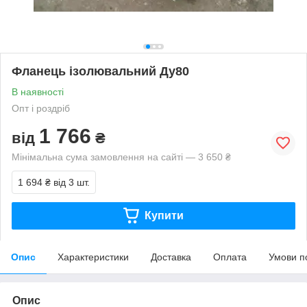
Фланець ізолювальний Ду80
В наявності
Опт і роздріб
1 766
від
₴
Мінімальна сума замовлення на сайті — 3 650 ₴
1 694 ₴
від 3 шт.
Купити
Опис
Характеристики
Доставка
Оплата
Умови п
Опис