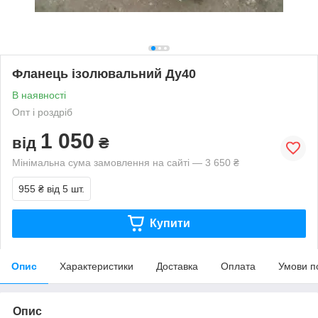
Фланець ізолювальний Ду40
В наявності
Опт і роздріб
1 050
від
₴
Мінімальна сума замовлення на сайті — 3 650 ₴
955 ₴
від 5 шт.
Купити
Опис
Характеристики
Доставка
Оплата
Умови п
Опис