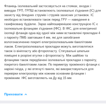
Фланець ізолювальний застосовується на стояках, входах і
виводах ГРП, ГРПШ встановлюють ізолювальні з'єднання (ІС) для
захисту від блюдних струмів і струмів захисних установок. ІС
необхідно встановлювати також перед ГРУ — наведення в
газифіковану будівлю. Зараз найпоширенішою конструкцією ІС є
ізолювальне фланцове з'єднання (ІФС). В ІФС, для електричної
ізоляції фланців одна від одної між ними встановлені прокладки 4
з пароніту ПМБ завтовшки 4 мм, які для запобігання
вологонасиченню покриті електроізолювальним бакелітовим
лаком. Електроізолювальні прокладки можуть виготовлятися
також із вініпласту або фторопласту. Стягувальні шпильки
поміщені в розрізні втулки з фторопласту. Між шайбою та
фланцями також передбачені ізолювальні прокладки з пароніту,
покритого бакелітовим лаком. По периметру проміжного фланця є
нарізні гнізда, у які втягнуті гвинти, які використовуються для
перевірки електроопіру між кожним основним фланцем і
проміжним. ІФС виготовляють на Ду від 15 мм.
Приховати