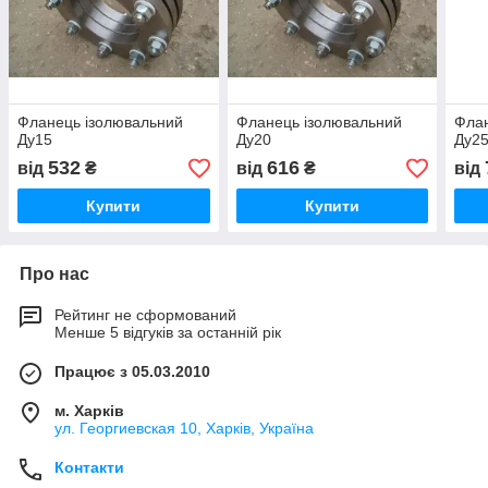
Фланець ізолювальний
Фланець ізолювальний
Флан
Ду15
Ду20
Ду2
532
616
від
₴
від
₴
від
Купити
Купити
Про нас
Рейтинг не сформований
Менше 5 відгуків за останній рік
Працює з 05.03.2010
м. Харків
ул. Георгиевская 10, Харків, Україна
Контакти