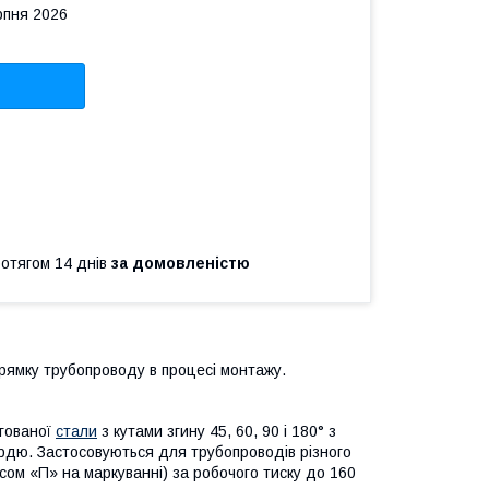
рпня 2026
ротягом 14 днів
за домовленістю
рямку трубопроводу в процесі монтажу.
егованої
стали
з кутами згину 45, 60, 90 і 180° з
рдю. Застосовуються для трубопроводів різного
сом «П» на маркуванні) за робочого тиску до 160