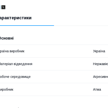
арактеристики
Основні
раїна виробник
Україна
атеріал відведення
Нержавію
обоче середовище
Агресив
иробник
Атма