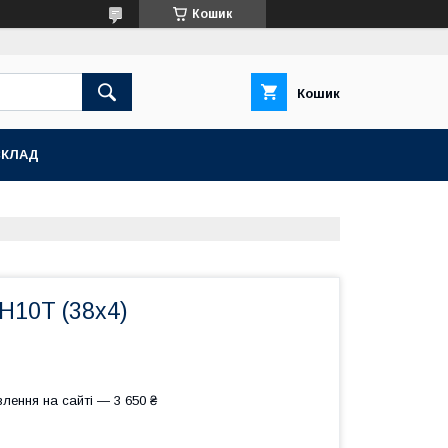
Кошик
Кошик
СКЛАД
Н10Т (38х4)
лення на сайті — 3 650 ₴