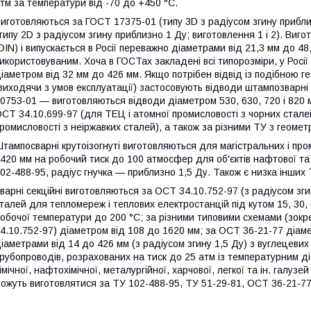
тм за температури від -70 до +450 °C.
иготовляються за ГОСТ 17375-01 (типу 3D з радіусом згину приблиз
типу 2D з радіусом згину приблизно 1 Ду; виготовлення 1 і 2). Виг
DIN) і випускається в Росії переважно діаметрами від 21,3 мм до 4
икористовуваним. Хоча в ГОСТах закладені всі типорозміри, у Рос
іаметром від 32 мм до 426 мм. Якщо потрібен відвід із подібною 
виходячи з умов експлуатації) застосовують відводи штампозварні 
0753-01 — виготовляються відводи діаметром 530, 630, 720 і 820 м
СТ 34.10.699-97 (для ТЕЦ і атомної промисловості з чорних стале
ромисловості з неіржавких сталей), а також за різними ТУ з геоме
тампосварні крутоізогнуті виготовляються для магістральних і пр
420 мм на робочий тиск до 100 атмосфер для об'єктів нафтової та
02-488-95, радіус гнучка — приблизно 1,5 Ду. Також є низка інших 
варні секційні виготовляються за ОСТ 34.10.752-97 (з радіусом зги
талей для тепломереж і теплових електростанцій під кутом 15, 30, 
обочої температури до 200 °C; за різними типовими схемами (зок
4.10.752-97) діаметром від 108 до 1620 мм; за ОСТ 36-21-77 діам
іаметрами від 14 до 426 мм (з радіусом згину 1,5 Ду) з вуглецеви
рубопроводів, розрахованих на тиск до 25 атм із температурним д
імічної, нафтохімічної, металургійної, харчової, легкої та ін. галуз
ожуть виготовлятися за ТУ 102-488-95, ТУ 51-29-81, ОСТ 36-21-77 