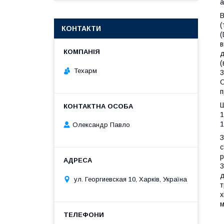
а
В
(
КОНТАКТИ
(
в
д
(
Техарм
3
О
п
Ш
1
1
Олександр Павло
З
с
р
3
д
ул. Георгиевская 10, Харків, Україна
т
х
м