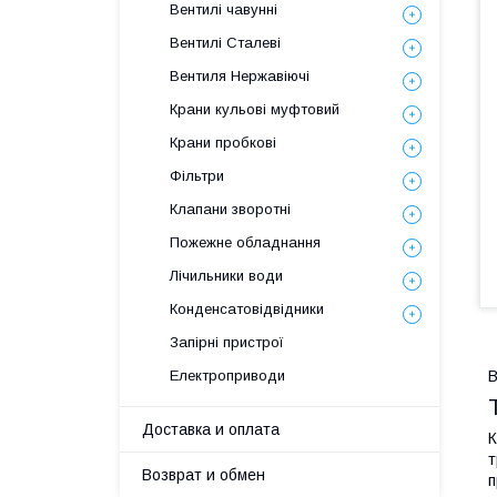
Вентилі чавунні
Вентилі Сталеві
Вентиля Нержавіючі
Крани кульові муфтовий
Крани пробкові
Фільтри
Клапани зворотні
Пожежне обладнання
Лічильники води
Конденсатовідвідники
Запірні пристрої
В
Електроприводи
Доставка и оплата
К
т
Возврат и обмен
п