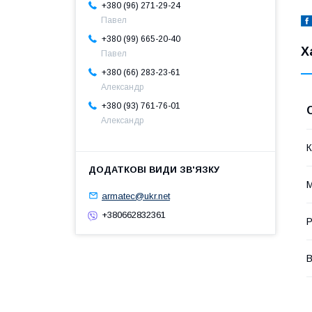
+380 (96) 271-29-24
Павел
+380 (99) 665-20-40
Х
Павел
+380 (66) 283-23-61
Александр
+380 (93) 761-76-01
Александр
К
М
armatec@ukr.net
+380662832361
Р
В