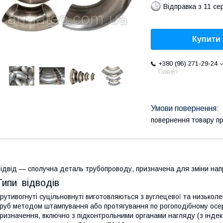
Відправка з 11 се
Купити
+380 (96) 271-29-24
Павел
повернення товару п
ідвід — сполучна деталь трубопроводу, призначена для зміни нап
Типи відводів
рутивогнуті суцільновнуті виготовляються з вуглецевої та низькол
руб методом штампування або протягування по рогоподібному осе
ризначення, включно з підконтрольними органами нагляду (з індек