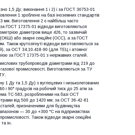
но 1,5 Ду; виконання 1 і 2) і за ГОСТ 30753-01
отовлення 1 зроблене на базі іноземних стандартів
8,3 мм. Виготовлення 2 є найбільш часто
ії за ГОСТ 17375-01 відводи виготовляються
геометрією діаметром вище 426, то зазвичай
(ОКШ) або зварні секційні (ОСС), а за ГОСТ
м. Також крутозігнуті відводи виготовляються за
й), за ОСТ 34.10.418-90 (для ТЕЦ і атомної
трією за ГОСТ 17375-01 з неіржавких сталей.
омислових трубопроводів діаметрами від 219 до
 газової промисловості. Виготовляються за ТУ
ТУ.
ну 1 Ду та 1,5 Ду) з вуглецевих і низьколегованих
60 і 90° градусів на робочий тиск до 25 атм за
рема ТС-583, розробленими на базі ОСТ
етрами від 500 до 1420 мм; за ОСТ 36-42-81
х сталей, призначеними для будівництва
іапазоном — 30 до +300 °C на підприємствах
ей промисловості. Також відводи зварні секційні
та ін.