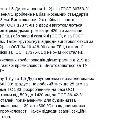
но 1,5 Ду; виконання 1 і 2) і за ГОСТ 30753-01
влення 1 зроблене на базі іноземних стандартів
8,3 мм. Виготовлення 2 є найбільш часто
ії за ГОСТ 17375-01 відводи виготовляються
геометрією діаметром вище 426, то зазвичай
(ОКШ) або зварні секційні (ОСС), а за ГОСТ
м. Також крутозігнуті відводи виготовляються за
й), за ОСТ 34.10.418-90 (для ТЕЦ і атомної
трією за ГОСТ 17375-01 з неіржавких сталей.
омислових трубопроводів діаметрами від 219 до
 газової промисловості. Виготовляються за ТУ
ТУ.
ну 1 Ду та 1,5 Ду) з вуглецевих і низьколегованих
60 і 90° градусів на робочий тиск до 25 атм за
рема ТС-583, розробленими на базі ОСТ
етрами від 500 до 1420 мм; за ОСТ 36-42-81
х сталей, призначеними для будівництва
іапазоном — 30 до +300 °C на підприємствах
ей промисловості. Також відводи зварні секційні
та ін.