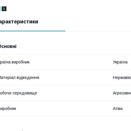
арактеристики
Основні
раїна виробник
Україна
атеріал відведення
Нержавію
обоче середовище
Агресив
иробник
Атма