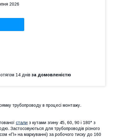
рпня 2026
ротягом 14 днів
за домовленістю
рямку трубопроводу в процесі монтажу.
егованої
стали
з кутами згину 45, 60, 90 і 180° з
рдю. Застосовуються для трубопроводів різного
сом «П» на маркуванні) за робочого тиску до 160