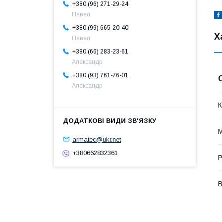
+380 (96) 271-29-24
Павел
+380 (99) 665-20-40
Х
Павел
+380 (66) 283-23-61
Александр
+380 (93) 761-76-01
Александр
К
М
armatec@ukr.net
+380662832361
Р
В