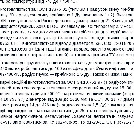
тм за температури від -70 до +450 °C.
иготовляються за ГОСТ 17375-01 (типу 3D з радіусом згину приблиз
типу 2D з радіусом згину приблизно 1 Ду; виконання 1 і 2). Вигото
DIN) і випускається в Росії переважно діаметрами від 21,3 мм до 4
икористовуваним. Хоча в ГОСТах закладені всі типорозміри, у Рос
іаметром від 32 мм до 426 мм. Якщо потрібен відвід із подібною 
виходячи з умов експлуатації) застосовують відводи штампозварні 
0753-01 — виготовляються відводи діаметром 530, 630, 720 і 820 м
СТ 34.10.699-97 (для ТЕЦ і атомної промисловості з чорних стале
ромисловості з неіржавких сталей), а також за різними ТУ з геоме
тампосварні крутоізогнуті виготовляються для магістральних і пр
420 мм на робочий тиск до 100 атмосфер для об'єктів нафтової та
02-488-95, радіус гнучка — приблизно 1,5 Ду. Також є низка інших 
варні секційні виготовляються за ОСТ 34.10.752-97 (з радіусом зги
талей для тепломереж і теплових електростанцій під кутом 15, 30, 
обочої температури до 200 °C; за різними типовими схемами (зок
4.10.752-97) діаметром від 108 до 1620 мм; за ОСТ 36-21-77 діам
іаметрами від 14 до 426 мм (з радіусом згину 1,5 Ду) з вуглецеви
рубопроводів, розрахованих на тиск до 25 атм із температурним д
імічної, нафтохімічної, металургійної, харчової, легкої та ін. галуз
ожуть виготовлятися за ТУ 102-488-95, ТУ 51-29-81, ОСТ 36-21-77 