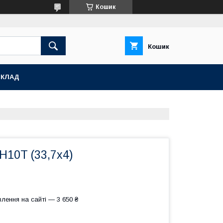
Кошик
Кошик
СКЛАД
Н10Т (33,7х4)
лення на сайті — 3 650 ₴