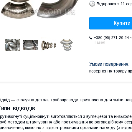
Відправка з 11 се
Купити
+380 (96) 271-29-24
Павел
повернення товару п
ідвід — сполучна деталь трубопроводу, призначена для зміни нап
Типи відводів
рутивогнуті суцільновнуті виготовляються з вуглецевої та низькол
руб методом штампування або протягування по рогоподібному осе
ризначення, включно з підконтрольними органами нагляду (з індек