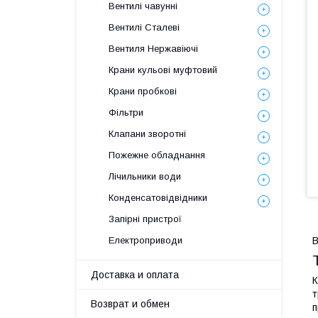
Вентилі чавунні
Вентилі Сталеві
Вентиля Нержавіючі
Крани кульові муфтовий
Крани пробкові
Фільтри
Клапани зворотні
Пожежне обладнання
Лічильники води
Конденсатовідвідники
Запірні пристрої
В
Електроприводи
Доставка и оплата
К
т
Возврат и обмен
п