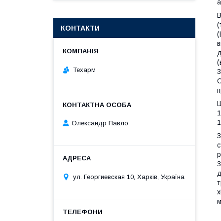
а
В
(
КОНТАКТИ
(
в
д
(
Техарм
3
О
п
Ш
1
1
Олександр Павло
З
с
р
3
д
ул. Георгиевская 10, Харків, Україна
т
х
м