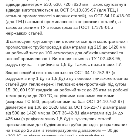
відводи діаметром 530, 630, 720 і 820 мм. Також крутозігнуті
відводи виготовляються за ОСТ 34.10.699-97 (для ТЕЦ і
атомної промисловості з чорних сталей), за ОСТ 34.10.418-90
(для ТЕЦ і атомної промисловості з неіржавких сталей), а
також за різними ТУ з геометрією за ГОСТ 17375-01 з
неіржавких сталей.
Штампосувні крутозігнуті виготовляються для магістральних і
промислових трубопроводів діаметрами від 219 до 1420 мм
на робочий тиск до 100 атмосфер для об'єктів нафтової та
газової промисловості. Виготовляються за ТУ 102-488-95,
радіус гнучка — приблизно 1,5 Ду. Також є низка інших ТУ.
Зварні секційні виготовляються за ОСТ 34.10.752-97 (з
радіусом згину 1 Ду та 1,5 Ду) з вуглецевих і низьколегованих
сталей для тепломереж і теплових електростанцій під кутом
15, 30, 60 і 90° градусів на робочий тиск до 25 атм за робочої
температури до 200 °C; за різними типовими схемами
(зокрема ТС-583, розробленими на базі ОСТ 34.10.752-97)
діаметром від 108 до 1620 мм; за ОСТ 36-21-77 діаметрами
від 500 до 1420 мм; за ОСТ 36-42-81 діаметрами від 14 до
426 мм (з радіусом згину 1,5 Ду) з вуглецевих сталей,
призначеними для будівництва трубопроводів, розрахованих
на тиск до 25 атм із температурним діапазоном — 30 до