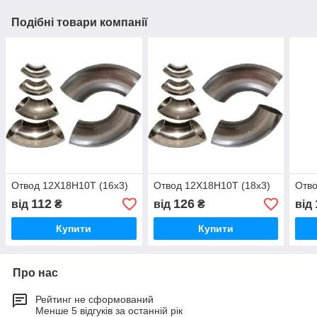
Подібні товари компанії
Отвод 12Х18Н10Т (16х3)
Отвод 12Х18Н10Т (18х3)
Отво
112
126
від
₴
від
₴
від
Купити
Купити
Про нас
Рейтинг не сформований
Менше 5 відгуків за останній рік