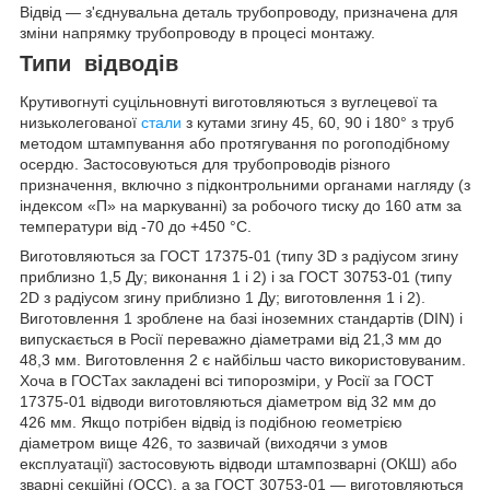
Відвід — з'єднувальна деталь трубопроводу, призначена для
зміни напрямку трубопроводу в процесі монтажу.
Типи відводів
Крутивогнуті суцільновнуті виготовляються з вуглецевої та
низьколегованої
стали
з кутами згину 45, 60, 90 і 180° з труб
методом штампування або протягування по рогоподібному
осердю. Застосовуються для трубопроводів різного
призначення, включно з підконтрольними органами нагляду (з
індексом «П» на маркуванні) за робочого тиску до 160 атм за
температури від -70 до +450 °C.
Виготовляються за ГОСТ 17375-01 (типу 3D з радіусом згину
приблизно 1,5 Ду; виконання 1 і 2) і за ГОСТ 30753-01 (типу
2D з радіусом згину приблизно 1 Ду; виготовлення 1 і 2).
Виготовлення 1 зроблене на базі іноземних стандартів (DIN) і
випускається в Росії переважно діаметрами від 21,3 мм до
48,3 мм. Виготовлення 2 є найбільш часто використовуваним.
Хоча в ГОСТах закладені всі типорозміри, у Росії за ГОСТ
17375-01 відводи виготовляються діаметром від 32 мм до
426 мм. Якщо потрібен відвід із подібною геометрією
діаметром вище 426, то зазвичай (виходячи з умов
експлуатації) застосовують відводи штампозварні (ОКШ) або
зварні секційні (ОСС), а за ГОСТ 30753-01 — виготовляються