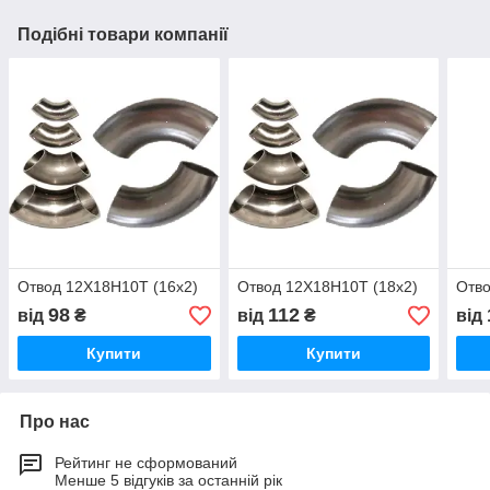
Подібні товари компанії
Отвод 12Х18Н10Т (16х2)
Отвод 12Х18Н10Т (18х2)
Отво
98
112
від
₴
від
₴
від
Купити
Купити
Про нас
Рейтинг не сформований
Менше 5 відгуків за останній рік