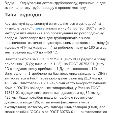
Відвід — з'єднувальна деталь трубопроводу, призначена для
зміни напрямку трубопроводу в процесі монтажу.
Типи відводів
Крутивогнуті суцільновнуті виготовляються з вуглецевої та
низьколегованої
стали
з кутами згину 45, 60, 90 і 180° з труб
методом штампування або протягування по рогоподібному
осердю. Застосовуються для трубопроводів різного
призначення, включно з підконтрольними органами нагляду (з
індексом «П» на маркуванні) за робочого тиску до 160 атм за
температури від -70 до +450 °C.
Виготовляються за ГОСТ 17375-01 (типу 3D з радіусом згину
приблизно 1,5 Ду; виконання 1 і 2) і за ГОСТ 30753-01 (типу
2D з радіусом згину приблизно 1 Ду; виготовлення 1 і 2).
Виготовлення 1 зроблене на базі іноземних стандартів (DIN) і
випускається в Росії переважно діаметрами від 21,3 мм до
48,3 мм. Виготовлення 2 є найбільш часто використовуваним.
Хоча в ГОСТах закладені всі типорозміри, у Росії за ГОСТ
17375-01 відводи виготовляються діаметром від 32 мм до
426 мм. Якщо потрібен відвід із подібною геометрією
діаметром вище 426, то зазвичай (виходячи з умов
експлуатації) застосовують відводи штампозварні (ОКШ) або
зварні секційні (ОСС), а за ГОСТ 30753-01 — виготовляються