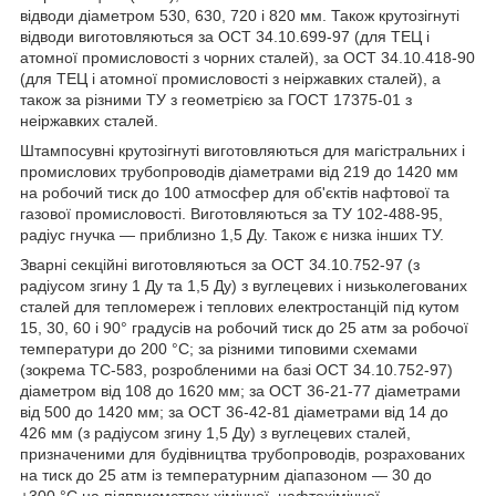
відводи діаметром 530, 630, 720 і 820 мм. Також крутозігнуті
відводи виготовляються за ОСТ 34.10.699-97 (для ТЕЦ і
атомної промисловості з чорних сталей), за ОСТ 34.10.418-90
(для ТЕЦ і атомної промисловості з неіржавких сталей), а
також за різними ТУ з геометрією за ГОСТ 17375-01 з
неіржавких сталей.
Штампосувні крутозігнуті виготовляються для магістральних і
промислових трубопроводів діаметрами від 219 до 1420 мм
на робочий тиск до 100 атмосфер для об'єктів нафтової та
газової промисловості. Виготовляються за ТУ 102-488-95,
радіус гнучка — приблизно 1,5 Ду. Також є низка інших ТУ.
Зварні секційні виготовляються за ОСТ 34.10.752-97 (з
радіусом згину 1 Ду та 1,5 Ду) з вуглецевих і низьколегованих
сталей для тепломереж і теплових електростанцій під кутом
15, 30, 60 і 90° градусів на робочий тиск до 25 атм за робочої
температури до 200 °C; за різними типовими схемами
(зокрема ТС-583, розробленими на базі ОСТ 34.10.752-97)
діаметром від 108 до 1620 мм; за ОСТ 36-21-77 діаметрами
від 500 до 1420 мм; за ОСТ 36-42-81 діаметрами від 14 до
426 мм (з радіусом згину 1,5 Ду) з вуглецевих сталей,
призначеними для будівництва трубопроводів, розрахованих
на тиск до 25 атм із температурним діапазоном — 30 до