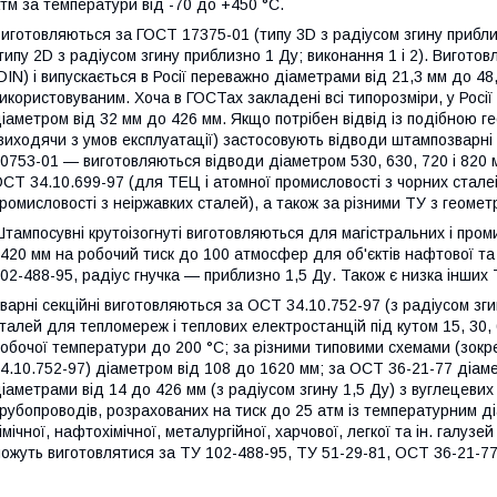
тм за температури від -70 до +450 °C.
иготовляються за ГОСТ 17375-01 (типу 3D з радіусом згину приблиз
типу 2D з радіусом згину приблизно 1 Ду; виконання 1 і 2). Вигото
DIN) і випускається в Росії переважно діаметрами від 21,3 мм до 4
икористовуваним. Хоча в ГОСТах закладені всі типорозміри, у Рос
іаметром від 32 мм до 426 мм. Якщо потрібен відвід із подібною 
виходячи з умов експлуатації) застосовують відводи штампозварні 
0753-01 — виготовляються відводи діаметром 530, 630, 720 і 820 м
СТ 34.10.699-97 (для ТЕЦ і атомної промисловості з чорних стале
ромисловості з неіржавких сталей), а також за різними ТУ з геоме
тампосувні крутоізогнуті виготовляються для магістральних і про
420 мм на робочий тиск до 100 атмосфер для об'єктів нафтової та
02-488-95, радіус гнучка — приблизно 1,5 Ду. Також є низка інших 
варні секційні виготовляються за ОСТ 34.10.752-97 (з радіусом зги
талей для тепломереж і теплових електростанцій під кутом 15, 30, 
обочої температури до 200 °C; за різними типовими схемами (зок
4.10.752-97) діаметром від 108 до 1620 мм; за ОСТ 36-21-77 діам
іаметрами від 14 до 426 мм (з радіусом згину 1,5 Ду) з вуглецеви
рубопроводів, розрахованих на тиск до 25 атм із температурним д
імічної, нафтохімічної, металургійної, харчової, легкої та ін. галуз
ожуть виготовлятися за ТУ 102-488-95, ТУ 51-29-81, ОСТ 36-21-77 