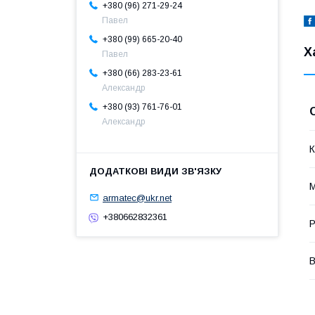
+380 (96) 271-29-24
Павел
+380 (99) 665-20-40
Х
Павел
+380 (66) 283-23-61
Александр
+380 (93) 761-76-01
Александр
К
М
armatec@ukr.net
+380662832361
Р
В