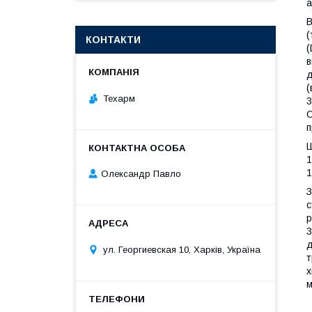
а
В
(
КОНТАКТИ
(
в
д
(
Техарм
3
О
п
Ш
1
1
Олександр Павло
З
с
р
3
д
ул. Георгиевская 10, Харків, Україна
т
х
м