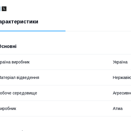
арактеристики
Основні
раїна виробник
Україна
атеріал відведення
Нержавію
обоче середовище
Агресив
иробник
Атма