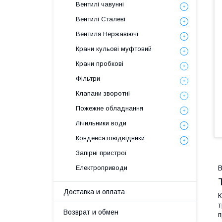
Вентилі чавунні
Вентилі Сталеві
Вентиля Нержавіючі
Крани кульові муфтовий
Крани пробкові
Фільтри
Клапани зворотні
Пожежне обладнання
Лічильники води
Конденсатовідвідники
Запірні пристрої
В
Електроприводи
Доставка и оплата
К
т
Возврат и обмен
п