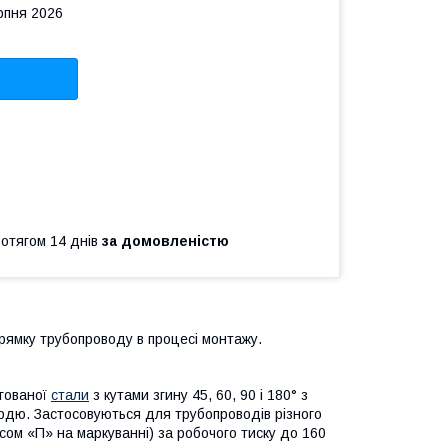
рпня 2026
ротягом 14 днів
за домовленістю
рямку трубопроводу в процесі монтажу.
егованої
стали
з кутами згину 45, 60, 90 і 180° з
рдю. Застосовуються для трубопроводів різного
сом «П» на маркуванні) за робочого тиску до 160