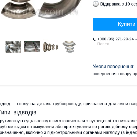
Відправка з 10 се
Купити
+380 (96) 271-29-24
Павел
повернення товару п
ідвід — сполучна деталь трубопроводу, призначена для зміни нап
Типи відводів
рутивогнуті суцільновнуті виготовляються з вуглецевої та низькол
руб методом штампування або протягування по рогоподібному осе
ризначення, включно з підконтрольними органами нагляду (з індек