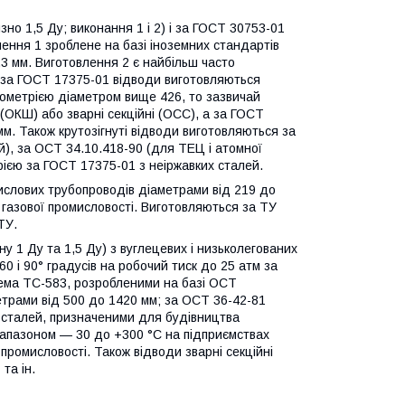
но 1,5 Ду; виконання 1 і 2) і за ГОСТ 30753-01
влення 1 зроблене на базі іноземних стандартів
8,3 мм. Виготовлення 2 є найбільш часто
ії за ГОСТ 17375-01 відводи виготовляються
геометрією діаметром вище 426, то зазвичай
(ОКШ) або зварні секційні (ОСС), а за ГОСТ
м. Також крутозігнуті відводи виготовляються за
й), за ОСТ 34.10.418-90 (для ТЕЦ і атомної
трією за ГОСТ 17375-01 з неіржавких сталей.
мислових трубопроводів діаметрами від 219 до
 газової промисловості. Виготовляються за ТУ
ТУ.
ну 1 Ду та 1,5 Ду) з вуглецевих і низьколегованих
60 і 90° градусів на робочий тиск до 25 атм за
рема ТС-583, розробленими на базі ОСТ
етрами від 500 до 1420 мм; за ОСТ 36-42-81
х сталей, призначеними для будівництва
іапазоном — 30 до +300 °C на підприємствах
ей промисловості. Також відводи зварні секційні
та ін.