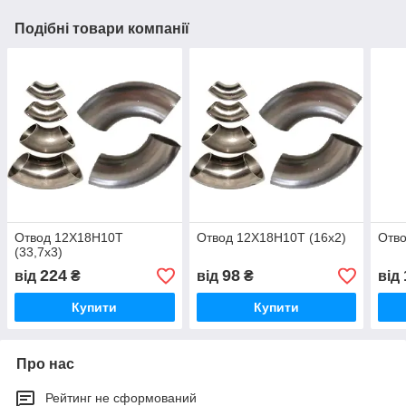
Подібні товари компанії
Отвод 12Х18Н10Т
Отвод 12Х18Н10Т (16х2)
Отво
(33,7х3)
224
98
від
₴
від
₴
від
Купити
Купити
Про нас
Рейтинг не сформований