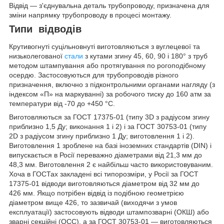
Відвід — з'єднувальна деталь трубопроводу, призначена для
зміни напрямку трубопроводу в процесі монтажу.
Типи відводів
Крутивогнуті суцільновнуті виготовляються з вуглецевої та
низьколегованої
стали
з кутами згину 45, 60, 90 і 180° з труб
методом штампування або протягування по рогоподібному
осердю. Застосовуються для трубопроводів різного
призначення, включно з підконтрольними органами нагляду (з
індексом «П» на маркуванні) за робочого тиску до 160 атм за
температури від -70 до +450 °C.
Виготовляються за ГОСТ 17375-01 (типу 3D з радіусом згину
приблизно 1,5 Ду; виконання 1 і 2) і за ГОСТ 30753-01 (типу
2D з радіусом згину приблизно 1 Ду; виготовлення 1 і 2).
Виготовлення 1 зроблене на базі іноземних стандартів (DIN) і
випускається в Росії переважно діаметрами від 21,3 мм до
48,3 мм. Виготовлення 2 є найбільш часто використовуваним.
Хоча в ГОСТах закладені всі типорозміри, у Росії за ГОСТ
17375-01 відводи виготовляються діаметром від 32 мм до
426 мм. Якщо потрібен відвід із подібною геометрією
діаметром вище 426, то зазвичай (виходячи з умов
експлуатації) застосовують відводи штампозварні (ОКШ) або
зварні секційні (ОСС), а за ГОСТ 30753-01 — виготовляються