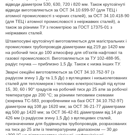
відводи діаметром 530, 630, 720 і 820 мм. Також крутозігнуті
відводи виготовляються за ОСТ 34.10.699-97 (для ТЕЦ і
атомної промисловості з чорних сталей), за ОСТ 34.10.418-90
(для ТЕЦ і атомної промисловості з неіржавких сталей), а
також за різними ТУ з геометрією за ГОСТ 17375-01 з
неіржавких сталей.
Штампосувні крутозігнуті виготовляються для магістральних і
промислових трубопроводів діаметрами від 219 до 1420 мм
на робочий тиск до 100 атмосфер для об'єктів нафтової та
газової промисловості. Виготовляються за ТУ 102-488-95,
радіус гнучка — приблизно 1,5 Ду. Також є низка інших ТУ.
Зварні секційні виготовляються за ОСТ 34.10.752-97 (з
радіусом згину 1 Ду та 1,5 Ду) з вуглецевих і низьколегованих
сталей для тепломереж і теплових електростанцій під кутом
15, 30, 60 і 90° градусів на робочий тиск до 25 атм за робочої
температури до 200 °C; за різними типовими схемами
(зокрема ТС-583, розробленими на базі ОСТ 34.10.752-97)
діаметром від 108 до 1620 мм; за ОСТ 36-21-77 діаметрами
від 500 до 1420 мм; за ОСТ 36-42-81 діаметрами від 14 до
426 мм (з радіусом згину 1,5 Ду) з вуглецевих сталей,
призначеними для будівництва трубопроводів, розрахованих
на тиск до 25 атм із температурним діапазоном — 30 до